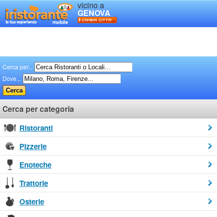
vicino a
GENOVA
Cerca per...
Dove...
Cerca per categoria
Ristoranti
Pizzerie
Enoteche
Trattorie
Osterie