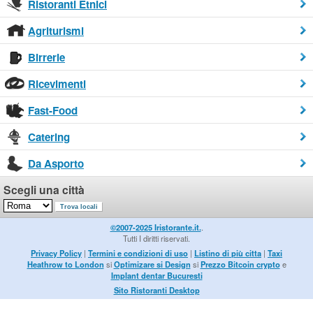
Ristoranti Etnici
Agriturismi
Birrerie
Ricevimenti
Fast-Food
Catering
Da Asporto
Scegli una città
©2007-2025 Iristorante.it.
.
Tutti I diritti riservati.
Privacy Policy
|
Termini e condizioni di uso
|
Listino di più citta
|
Taxi
Heathrow to London
si
Optimizare si Design
si
Prezzo Bitcoin crypto
e
Implant dentar Bucuresti
Sito Ristoranti Desktop