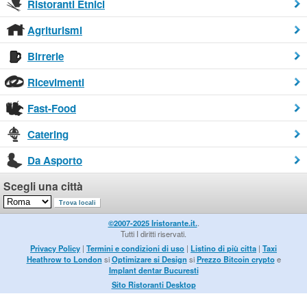
Ristoranti Etnici
Agriturismi
Birrerie
Ricevimenti
Fast-Food
Catering
Da Asporto
Scegli una città
©2007-2025 Iristorante.it.
.
Tutti I diritti riservati.
Privacy Policy
|
Termini e condizioni di uso
|
Listino di più citta
|
Taxi
Heathrow to London
si
Optimizare si Design
si
Prezzo Bitcoin crypto
e
Implant dentar Bucuresti
Sito Ristoranti Desktop