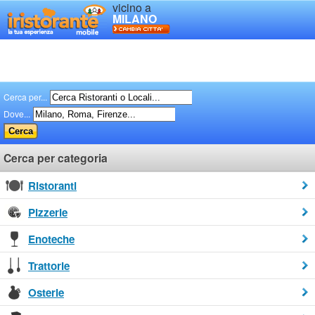
vicino a
MILANO
Cerca per...
Dove...
Cerca per categoria
Ristoranti
Pizzerie
Enoteche
Trattorie
Osterie