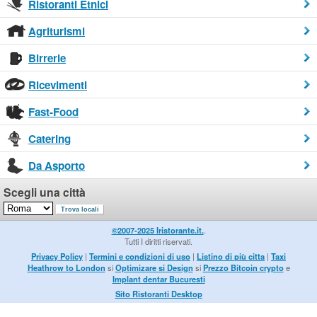
Ristoranti Etnici
Agriturismi
Birrerie
Ricevimenti
Fast-Food
Catering
Da Asporto
Scegli una città
©2007-2025 Iristorante.it.
.
Tutti I diritti riservati.
Privacy Policy
|
Termini e condizioni di uso
|
Listino di più citta
|
Taxi
Heathrow to London
si
Optimizare si Design
si
Prezzo Bitcoin crypto
e
Implant dentar Bucuresti
Sito Ristoranti Desktop