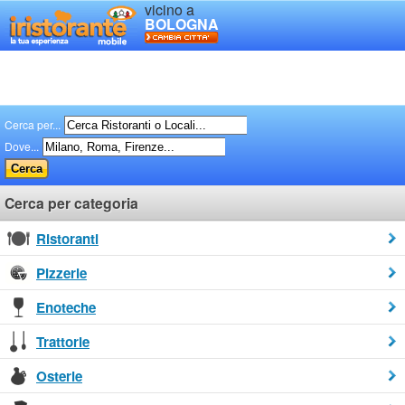
vicino a
BOLOGNA
Cerca per...
Dove...
Cerca per categoria
Ristoranti
Pizzerie
Enoteche
Trattorie
Osterie