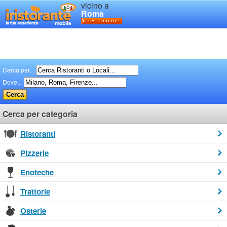
vicino a
Roma
Cerca per...
Dove...
Cerca per categoria
Ristoranti
Pizzerie
Enoteche
Trattorie
Osterie