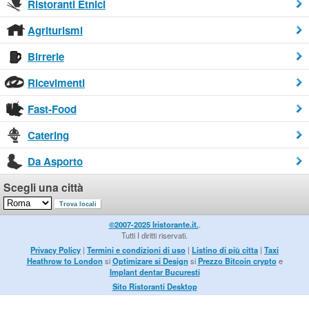
Ristoranti Etnici
Agriturismi
Birrerie
Ricevimenti
Fast-Food
Catering
Da Asporto
Scegli una città
©2007-2025 Iristorante.it.
.
Tutti I diritti riservati.
Privacy Policy
|
Termini e condizioni di uso
|
Listino di più citta
|
Taxi
Heathrow to London
si
Optimizare si Design
si
Prezzo Bitcoin crypto
e
Implant dentar Bucuresti
Sito Ristoranti Desktop