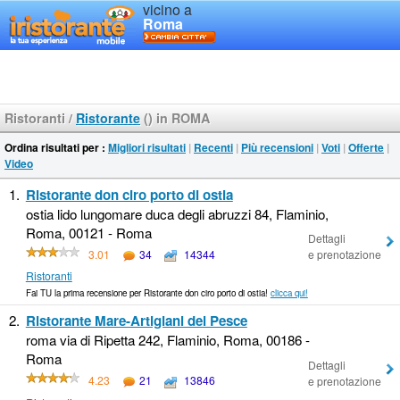
vicino a
Roma
Ristoranti
/
Ristorante
() in ROMA
Ordina risultati per :
Migliori risultati
|
Recenti
|
Più recensioni
|
Voti
|
Offerte
|
Video
1.
Ristorante don ciro porto di ostia
ostia lido lungomare duca degli abruzzi 84, Flaminio,
Roma, 00121 - Roma
Dettagli
3.01
34
14344
e prenotazione
Ristoranti
Fai TU la prima recensione per Ristorante don ciro porto di ostia!
clicca qui!
2.
Ristorante Mare-Artigiani del Pesce
roma via di Ripetta 242, Flaminio, Roma, 00186 -
Roma
Dettagli
4.23
21
13846
e prenotazione