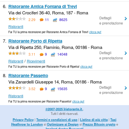
6.
Ristorante Antica Fontana di Trevi
Via dei Crociferi 36-40, Roma, 187 - Roma
Dettagli
2.29
11
8625
e prenotazione
Ristoranti
Fai TU la prima recensione per Ristorante Antica Fontana di Trevi!
clicca qui!
7.
Ristorante Porto di Ripetta
Via di Ripetta 250, Flaminio, Roma, 00186 - Roma
Dettagli
3.11
9
14048
e prenotazione
/
Ristoranti
Ricevimenti
Fai TU la prima recensione per Ristorante Porto di Ripetta!
clicca qui!
8.
Ristorante Passetto
Via Zanardelli Giuseppe 14, Roma, 00186 - Roma
Dettagli
3.52
9
15635
e prenotazione
Ristoranti
Fai TU la prima recensione per Ristorante Passetto!
clicca qui!
©2007-2025 Iristorante.it.
.
Tutti I diritti riservati.
Privacy Policy
|
Termini e condizioni di uso
|
Listino di più citta
|
Taxi
Heathrow to London
si
Optimizare si Design
si
Prezzo Bitcoin crypto
e
Implant dentar Bucuresti