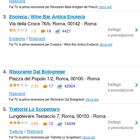
Ristoranti
Fai TU la prima recensione per Ristorante Mare-Artigiani del Pesce!
clicca qui!
3.
Enoteca / Wine Bar Antica Enoteca
Via della Croce 76/b, Roma, 00142 - Roma
Dettagli
1.5
19
4427
e prenotazione
/
Enoteche
Ristoranti
Fai TU la prima recensione per Enoteca / Wine Bar Antica Enoteca!
clicca qui!
4.
Ristorante Dal Bolognese
Piazza del Popolo 1/2, Roma, 00100 - Roma
Dettagli
2.39
17
42924
e prenotazione
Ristoranti
Fai TU la prima recensione per Ristorante Dal Bolognese!
clicca qui!
5.
Trattoria Lo Scopettaro
Lungotevere Testaccio 7, Roma, 00153 - Roma
Dettagli
2.86
12
14439
e prenotazione
/
Trattorie
Ristoranti
Fai TU la prima recensione per Trattoria Lo Scopettaro!
clicca qui!