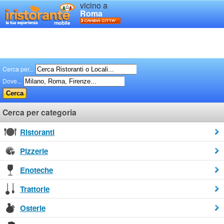
vicino a
Roma
Cerca per...
Dove...
Cerca per categoria
Ristoranti
Pizzerie
Enoteche
Trattorie
Osterie