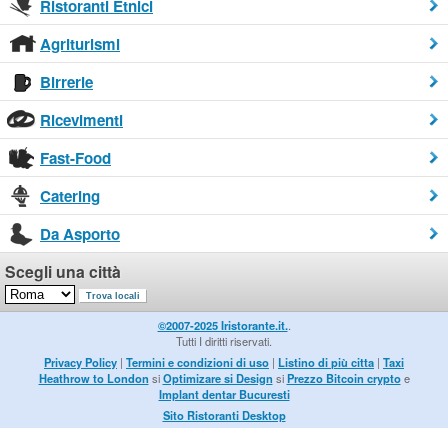
Ristoranti Etnici
Agriturismi
Birrerie
Ricevimenti
Fast-Food
Catering
Da Asporto
Scegli una città
©2007-2025 Iristorante.it.
.
Tutti I diritti riservati.
Privacy Policy
|
Termini e condizioni di uso
|
Listino di più citta
|
Taxi
Heathrow to London
si
Optimizare si Design
si
Prezzo Bitcoin crypto
e
Implant dentar Bucuresti
Sito Ristoranti Desktop