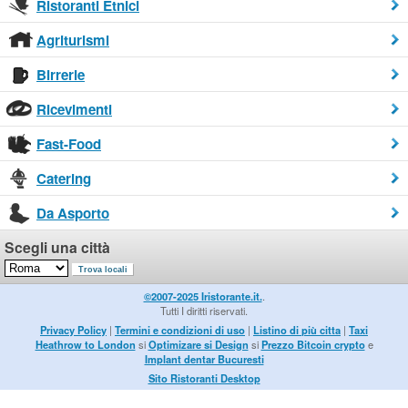
Ristoranti Etnici
Agriturismi
Birrerie
Ricevimenti
Fast-Food
Catering
Da Asporto
Scegli una città
©2007-2025 Iristorante.it.
.
Tutti I diritti riservati.
Privacy Policy
|
Termini e condizioni di uso
|
Listino di più citta
|
Taxi
Heathrow to London
si
Optimizare si Design
si
Prezzo Bitcoin crypto
e
Implant dentar Bucuresti
Sito Ristoranti Desktop