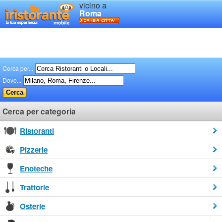
vicino a
Roma
Cerca per...
Dove...
Cerca per categoria
Ristoranti
Pizzerie
Enoteche
Trattorie
Osterie