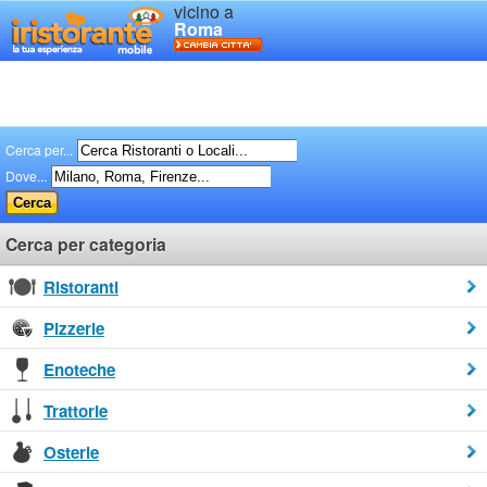
vicino a
Roma
Cerca per...
Dove...
Cerca per categoria
Ristoranti
Pizzerie
Enoteche
Trattorie
Osterie