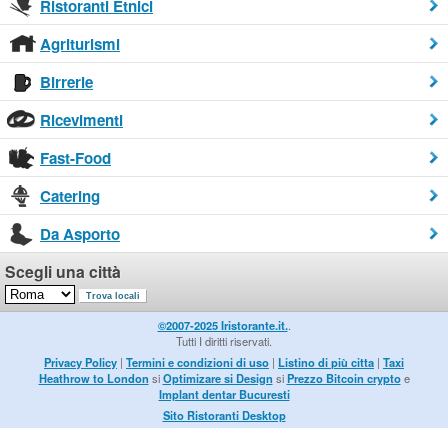
Ristoranti Etnici
Agriturismi
Birrerie
Ricevimenti
Fast-Food
Catering
Da Asporto
Scegli una città
©2007-2025 Iristorante.it.
.
Tutti I diritti riservati.
Privacy Policy
|
Termini e condizioni di uso
|
Listino di più citta
|
Taxi
Heathrow to London
si
Optimizare si Design
si
Prezzo Bitcoin crypto
e
Implant dentar Bucuresti
Sito Ristoranti Desktop