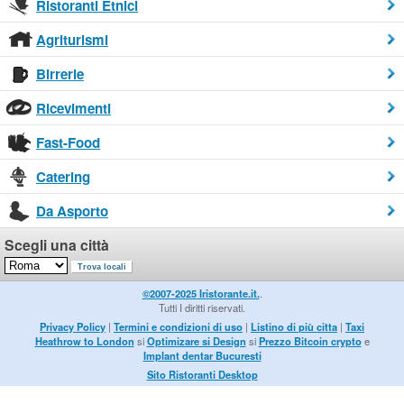
Ristoranti Etnici
Agriturismi
Birrerie
Ricevimenti
Fast-Food
Catering
Da Asporto
Scegli una città
©2007-2025 Iristorante.it.
.
Tutti I diritti riservati.
Privacy Policy
|
Termini e condizioni di uso
|
Listino di più citta
|
Taxi
Heathrow to London
si
Optimizare si Design
si
Prezzo Bitcoin crypto
e
Implant dentar Bucuresti
Sito Ristoranti Desktop