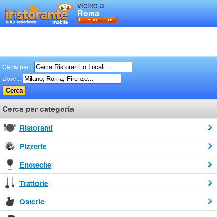
vicino a
Roma
Cerca per...
Dove...
Cerca per categoria
Ristoranti
Pizzerie
Enoteche
Trattorie
Osterie