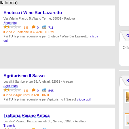
ttaforma)
Enoteca / Wine Bar Lazaretto
Via Valerio Flacco 5, Abano Terme, 35031 - Padova
Enoteche
1.5
0
711
# 2 da 2 Enoteche in ABANO TERME
O
Fai TU la prima recensione per Enoteca / Wine Bar Lazaretto!
clicca
qui!
Off
Agriturismo Il Sasso
R
Località San Lorenzo 38, Anghiari, 52031 - Arezzo
Agriturismi
1.5
0
545
# 2 da 2 Agriturismi in ANGHIARI
Fai TU la prima recensione per Agriturismo Il Sasso!
clicca qui!
Trattoria Raiano Antica
Localita' Raiano, Piazza Iannelli 35, Serino, 83028 - Avellino
Trattorie