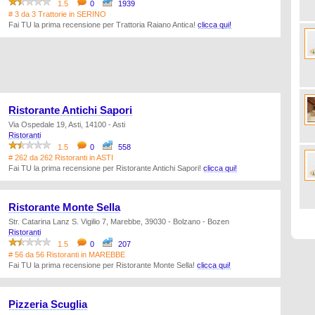
1.5
0
1939
# 3 da 3 Trattorie in SERINO
Fai TU la prima recensione per Trattoria Raiano Antica!
clicca qui!
Ristorante Antichi Sapori
Via Ospedale 19, Asti, 14100 - Asti
Ristoranti
1.5
0
558
# 262 da 262 Ristoranti in ASTI
Fai TU la prima recensione per Ristorante Antichi Sapori!
clicca qui!
Ristorante Monte Sella
Str. Catarina Lanz S. Vigilio 7, Marebbe, 39030 - Bolzano - Bozen
Ristoranti
1.5
0
207
# 56 da 56 Ristoranti in MAREBBE
Fai TU la prima recensione per Ristorante Monte Sella!
clicca qui!
Pizzeria Scuglia