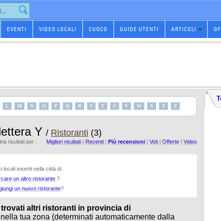
EVENTI
VIDEO LOCALI
CUOCO
GUIDE UTENTI
ARTICOLI
OF
T
L
M
N
O
P
Q
R
S
T
U
V
W
X
Y
Z
 lettera Y
/
Ristoranti
(3)
na risultati per :
Migliori risultati
|
Recenti
|
Più recensioni
|
Voti
|
Offerte
|
Video
locali inseriti nella città di .
rcare un altro ristorante
?
giungi un nuovo ristorante
?
ovati altri ristoranti in provincia di
 nella tua zona (determinati automaticamente dalla