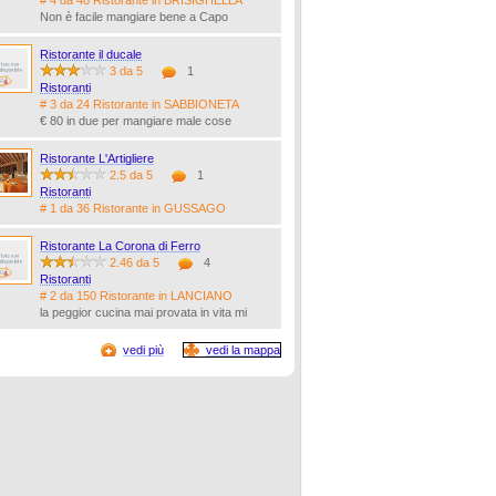
# 4 da 48 Ristorante in BRISIGHELLA
Non è facile mangiare bene a Capo
Ristorante il ducale
3 da 5
1
Ristoranti
# 3 da 24 Ristorante in SABBIONETA
€ 80 in due per mangiare male cose
Ristorante L'Artigliere
2.5 da 5
1
Ristoranti
# 1 da 36 Ristorante in GUSSAGO
Ristorante La Corona di Ferro
2.46 da 5
4
Ristoranti
# 2 da 150 Ristorante in LANCIANO
la peggior cucina mai provata in vita mi
vedi più
vedi la mappa