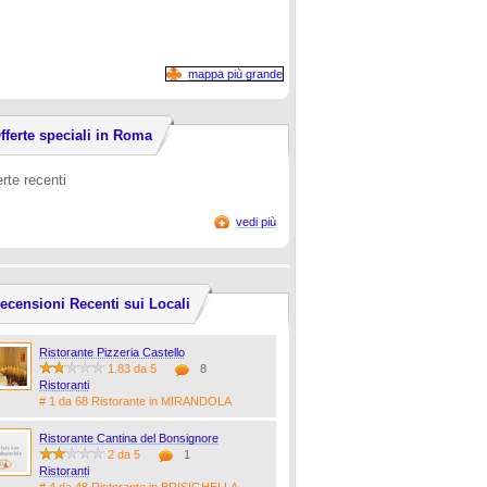
mappa più grande
fferte speciali in Roma
erte recenti
vedi più
ecensioni Recenti sui Locali
Ristorante Pizzeria Castello
1.83 da 5
8
Ristoranti
# 1 da 68 Ristorante in MIRANDOLA
Ristorante Cantina del Bonsignore
2 da 5
1
Ristoranti