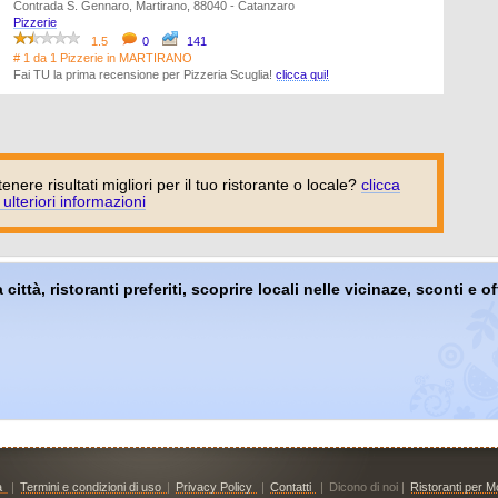
Contrada S. Gennaro, Martirano, 88040 - Catanzaro
Pizzerie
1.5
0
141
# 1 da 1 Pizzerie in MARTIRANO
Fai TU la prima recensione per Pizzeria Scuglia!
clicca qui!
tenere risultati migliori per il tuo ristorante o locale?
clicca
 ulteriori informazioni
 città, ristoranti preferiti, scoprire locali nelle vicinaze, sconti e 
à
|
Termini e condizioni di uso
|
Privacy Policy
|
Contatti
|
Dicono di noi |
Ristoranti per Mo