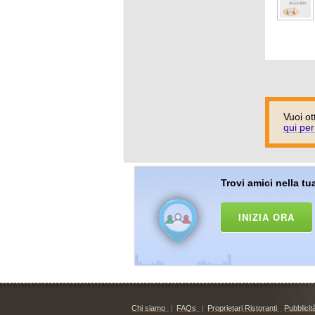
Vuoi ot
qui per
Trovi amici nella tua
INIZIA ORA
Chi siamo
|
FAQs
|
Proprietari Ristoranti
Pubblicit