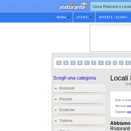
Prenotazione
ROMA
UTENTI
OFFERTE / SCONTI
Ristorante
A
B
C
D
E
F
G
H
I
J
K
Locali
Scegli una categoria
Ordi
Ristoranti
Pizzerie
Non ci sono 
Vorresti
ce
Enoteche
Oppure
ag
Trattorie
Abbiamo tr
Ristoranti