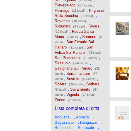
(79 locali)
,
Pievepelago
(17 locali)
,
Polinago
Prignano
(11 locali)
,
Sulla Secchia
(14 locali)
,
Ravarino
(18 locali)
,
Riolunato
Rivara
(9 locali)
,
Rocca Santa
(10 locali)
,
Maria
Samone
(6 locali)
(5
,
San Cesario Sul
locali)
,
Panaro
San
(21 locali)
,
Felice Sul Panaro
(25 locali)
,
San Possidonio
(13 locali)
,
Sassuolo
(144 locali)
Savignano Sul Panaro
(32
,
Serramazzoni
locali)
(57
,
,
Sestola
locali)
(50 locali)
,
Soliera
Sorbara
(28 locali)
,
Spilamberto
(8 locali)
(44
,
,
Vignola
locali)
(79 locali)
Zocca
(29 locali)
Lista completa di città
,
,
Acquaria
Appalto
,
,
Bagazzano
Barigazzo
,
,
Benedello
Bertocchi