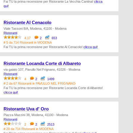
Fai TU la prima recensione per Ristorante La Vecchia Cantina!
clicca
qui!
Ristorante Al Cenacolo
Viale Tassoni 8/A, Modena, 41100 - Modena
Ristoranti
4.17
2
653
# 5 da 714 Ristoranti in MODENA
Fai TU la prima recensione per Ristorante Al Cenacolo!
clicca qui!
Ristorante Locanda Corte di Albareto
via gaiato 107, Pavullo Nel Frignano, 41026 - Modena
Ristoranti
4
2
1499
# 2 da 67 Ristoranti in PAVULLO NEL FRIGNANO
Fai TU la prima recensione per Ristorante Locanda Corte di Albareto!
clicca qui!
Ristorante Uva d' Oro
Piazza Mazzini 38, Modena, 41100 - Modena
Ristoranti
2
2
2513
# 20 da 714 Ristoranti in MODENA