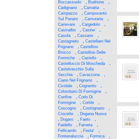
,
,
Boccassuolo
Budrione
,
,
Cadignano
Camatta
,
Campazzo
Camposanto
,
,
Sul Panaro
Camurana
,
,
Canevare
Cargedolo
,
,
Casinalbo
Casine
,
,
Casola
Cassano
,
Castagneto
Castellaro Nel
,
Frignano
Castellino
,
Brocco
Castellino Delle
,
,
Formiche
Castello
,
Castelluccio Di Moscheda
Castelvecchio Sulla
,
,
Secchia
Cavazzona
,
Ciano Nel Frignano
,
,
Cividale
Cognento
,
Colombaro Di Formigine
,
Confine
Corlo Di
,
,
Formigine
Cortile
,
,
Coscogno
Costrignano
,
Crocette
Dogana Nuova
,
,
,
Dogaro
Faeto
,
,
Faidello
Farneta
,
,
Fellicarolo
Festa'
,
,
Fontanaluccia
Formica