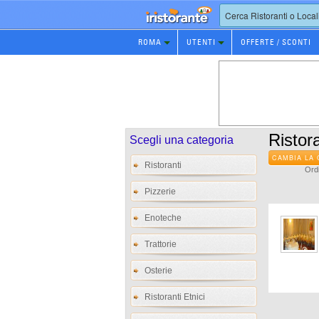
Prenotazione
ROMA
UTENTI
OFFERTE / SCONTI
Ristorante
Ristora
Scegli una categoria
CAMBIA LA 
Ristoranti
Ordi
Pizzerie
Enoteche
Trattorie
Osterie
Ristoranti Etnici