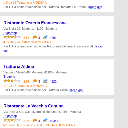
# 8 da 18 Trattorie in MODENA
Fai TU la prima recensione per Trattoria Hostaria La Frasca!
clicca qui!
Ristorante Osteria Francescana
Via Stella 22, Modena, 41100 - Modena
Ristoranti
3.56
3
4291
# 12 da 714 Ristoranti in MODENA
Fai TU la prima recensione per Ristorante Osteria Francescana!
clicca
qui!
Trattoria Aldina
Via Luigi Albinelli 40, Modena, 41100 - Modena
Trattorie
2.89
3
4122
# 7 da 18 Trattorie in MODENA
Fai TU la prima recensione per Trattoria Aldina!
clicca qui!
Ristorante La Vecchia Cantina
Via Palona 8/b, Castelvetro Di Modena, 41014 - Modena
Ristoranti
3.44
3
10344
# 1 da 28 Ristoranti in CASTELVETRO DI MODENA