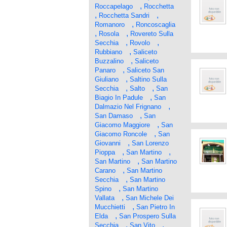
,
Roccapelago
Rocchetta
,
,
Rocchetta Sandri
,
Romanoro
Roncoscaglia
,
,
Rosola
Rovereto Sulla
,
,
Secchia
Rovolo
,
Rubbiano
Saliceto
,
Buzzalino
Saliceto
,
Panaro
Saliceto San
,
Giuliano
Saltino Sulla
,
,
Secchia
Salto
San
,
Biagio In Padule
San
,
Dalmazio Nel Frignano
,
San Damaso
San
,
Giacomo Maggiore
San
,
Giacomo Roncole
San
,
Giovanni
San Lorenzo
,
,
Pioppa
San Martino
,
San Martino
San Martino
,
Carano
San Martino
,
Secchia
San Martino
,
Spino
San Martino
,
Vallata
San Michele Dei
,
Mucchietti
San Pietro In
,
Elda
San Prospero Sulla
,
,
Secchia
San Vito