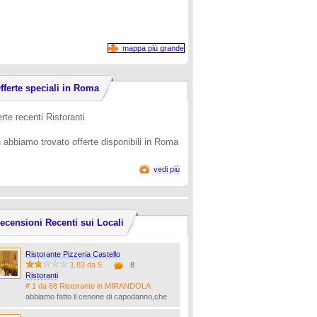
mappa più grande
fferte speciali in Roma
rte recenti Ristoranti
 abbiamo trovato offerte disponibili in Roma
vedi più
ecensioni Recenti sui Locali
Ristorante Pizzeria Castello
1.83 da 5
8
Ristoranti
# 1 da 68 Ristorante in MIRANDOLA
abbiamo fatto il cenone di capodanno,che