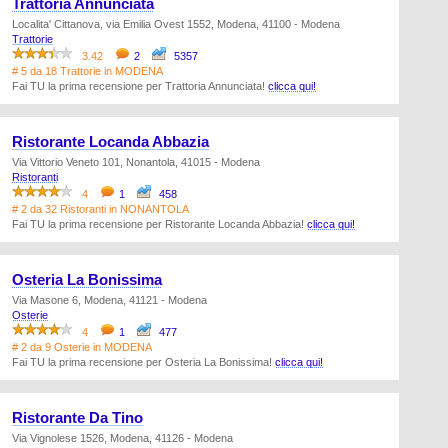
Trattoria Annunciata
Localita' Cittanova, via Emilia Ovest 1552, Modena, 41100 - Modena
Trattorie
3.42
2
5357
# 5 da 18 Trattorie in MODENA
Fai TU la prima recensione per Trattoria Annunciata!
clicca qui!
Ristorante Locanda Abbazia
Via Vittorio Veneto 101, Nonantola, 41015 - Modena
Ristoranti
4
1
458
# 2 da 32 Ristoranti in NONANTOLA
Fai TU la prima recensione per Ristorante Locanda Abbazia!
clicca qui!
Osteria La Bonissima
Via Masone 6, Modena, 41121 - Modena
Osterie
4
1
477
# 2 da 9 Osterie in MODENA
Fai TU la prima recensione per Osteria La Bonissima!
clicca qui!
Ristorante Da Tino
Via Vignolese 1526, Modena, 41126 - Modena