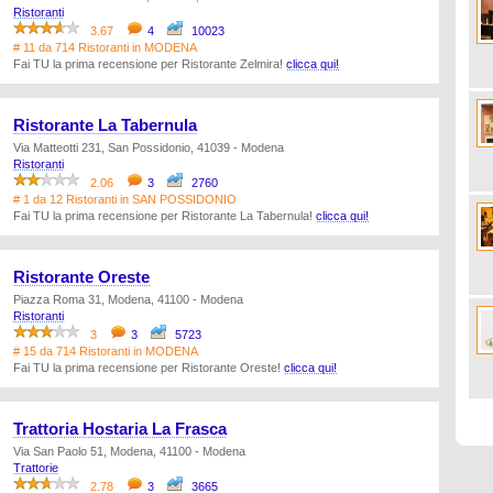
Ristoranti
3.67
4
10023
# 11 da 714 Ristoranti in MODENA
Fai TU la prima recensione per Ristorante Zelmira!
clicca qui!
Ristorante La Tabernula
Via Matteotti 231, San Possidonio, 41039 - Modena
Ristoranti
2.06
3
2760
# 1 da 12 Ristoranti in SAN POSSIDONIO
Fai TU la prima recensione per Ristorante La Tabernula!
clicca qui!
Ristorante Oreste
Piazza Roma 31, Modena, 41100 - Modena
Ristoranti
3
3
5723
# 15 da 714 Ristoranti in MODENA
Fai TU la prima recensione per Ristorante Oreste!
clicca qui!
Trattoria Hostaria La Frasca
Via San Paolo 51, Modena, 41100 - Modena
Trattorie
2.78
3
3665