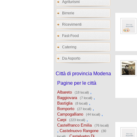
Agriturismi
Birrerie
Ricevimenti
Fast-Food
Catering
Da Asporto
Città di provincia Modena
Pagine per le città
,
Albareto
(18 locali)
,
Baggiovara
(7 locali)
,
Bastiglia
(8 locali)
,
Bomporto
(27 locali)
,
Campogalliano
(44 locali)
,
Carpi
(223 locali)
Castelfranco Emilia
(76 locali)
,
Castelnuovo Rangone
(30
,
Castelvetro Di
locali)