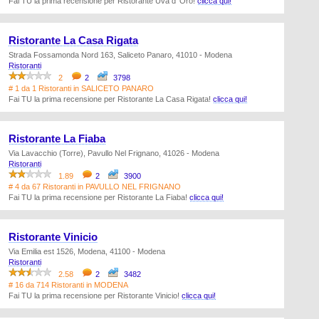
Fai TU la prima recensione per Ristorante Uva d' Oro!
clicca qui!
Ristorante La Casa Rigata
Strada Fossamonda Nord 163, Saliceto Panaro, 41010 - Modena
Ristoranti
2
2
3798
# 1 da 1 Ristoranti in SALICETO PANARO
Fai TU la prima recensione per Ristorante La Casa Rigata!
clicca qui!
Ristorante La Fiaba
Via Lavacchio (Torre), Pavullo Nel Frignano, 41026 - Modena
Ristoranti
1.89
2
3900
# 4 da 67 Ristoranti in PAVULLO NEL FRIGNANO
Fai TU la prima recensione per Ristorante La Fiaba!
clicca qui!
Ristorante Vinicio
Via Emilia est 1526, Modena, 41100 - Modena
Ristoranti
2.58
2
3482
# 16 da 714 Ristoranti in MODENA
Fai TU la prima recensione per Ristorante Vinicio!
clicca qui!