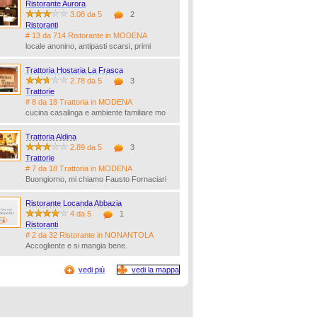
Ristorante Aurora
3.08 da 5
2
Ristoranti
# 13 da 714 Ristorante in MODENA
locale anonino, antipasti scarsi, primi
Trattoria Hostaria La Frasca
2.78 da 5
3
Trattorie
# 8 da 18 Trattoria in MODENA
cucina casalinga e ambiente familiare mo
Trattoria Aldina
2.89 da 5
3
Trattorie
# 7 da 18 Trattoria in MODENA
Buongiorno, mi chiamo Fausto Fornaciari
Ristorante Locanda Abbazia
4 da 5
1
Ristoranti
# 2 da 32 Ristorante in NONANTOLA
Accogliente e si mangia bene.
vedi più
vedi la mappa