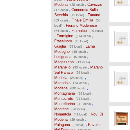
,
Modena
Cavezzo
(28 locali)
,
Concordia Sulla
(17 locali)
,
Secchia
Fanano
(19 locali)
,
Finale Emilia
(33 locali)
(56
,
Fiorano Modenese
locali)
,
Fiumalbo
(64 locali)
(20 locali)
,
,
Formigine
(114 locali)
,
Frassinoro
(13 locali)
,
Guiglia
Lama
(35 locali)
,
Mocogno
(16 locali)
,
Lesignana
(5 locali)
,
Magazzeno
(13 locali)
,
Maranello
Marano
(93 locali)
,
Sul Panaro
(29 locali)
,
Medolla
(26 locali)
,
Mirandola
(74 locali)
,
Modena
(801 locali)
,
Montagnana
(38 locali)
,
Montecreto
(11 locali)
,
Montefiorino
(11 locali)
,
Montese
(20 locali)
,
Nonantola
Novi Di
(41 locali)
,
Modena
(29 locali)
,
Palagano
Pavullo
(9 locali)
,
Nel Frignano