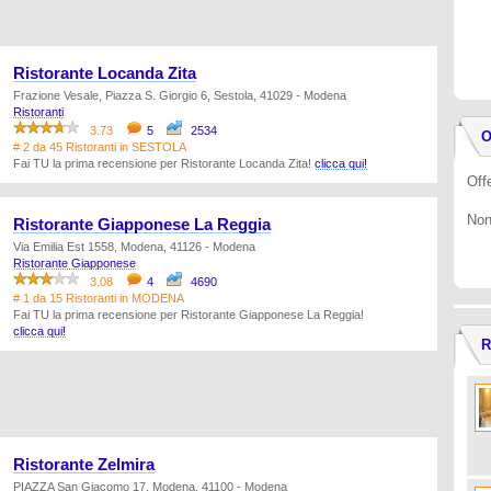
Ristorante Locanda Zita
Frazione Vesale, Piazza S. Giorgio 6, Sestola, 41029 - Modena
Ristoranti
3.73
5
2534
O
# 2 da 45 Ristoranti in SESTOLA
Fai TU la prima recensione per Ristorante Locanda Zita!
clicca qui!
Offe
Non
Ristorante Giapponese La Reggia
Via Emilia Est 1558, Modena, 41126 - Modena
Ristorante Giapponese
3.08
4
4690
# 1 da 15 Ristoranti in MODENA
Fai TU la prima recensione per Ristorante Giapponese La Reggia!
clicca qui!
R
Ristorante Zelmira
PIAZZA San Giacomo 17, Modena, 41100 - Modena