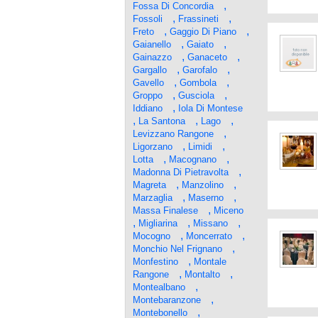
,
Fossa Di Concordia
,
,
Fossoli
Frassineti
,
,
Freto
Gaggio Di Piano
,
,
Gaianello
Gaiato
,
,
Gainazzo
Ganaceto
,
,
Gargallo
Garofalo
,
,
Gavello
Gombola
,
,
Groppo
Gusciola
,
Iddiano
Iola Di Montese
,
,
,
La Santona
Lago
,
Levizzano Rangone
,
,
Ligorzano
Limidi
,
,
Lotta
Macognano
,
Madonna Di Pietravolta
,
,
Magreta
Manzolino
,
,
Marzaglia
Maserno
,
Massa Finalese
Miceno
,
,
,
Migliarina
Missano
,
,
Mocogno
Moncerrato
,
Monchio Nel Frignano
,
Monfestino
Montale
,
,
Rangone
Montalto
,
Montealbano
,
Montebaranzone
,
Montebonello