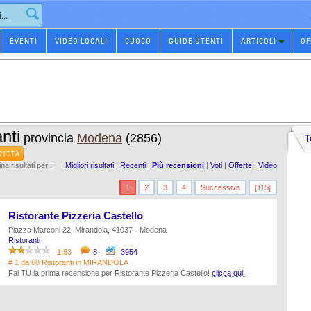
EVENTI
VIDEO LOCALI
CUOCO
GUIDE UTENTI
ARTICOLI
OF
nti
provincia
Modena
(2856)
T
CITTÀ
na risultati per :
Migliori risultati
|
Recenti
|
Più recensioni
|
Voti
|
Offerte
|
Video
1
2
3
4
Successiva
[115]
Ristorante Pizzeria Castello
Piazza Marconi 22, Mirandola, 41037 - Modena
Ristoranti
1.83
8
3954
# 1 da 68 Ristoranti in MIRANDOLA
Fai TU la prima recensione per Ristorante Pizzeria Castello!
clicca qui!