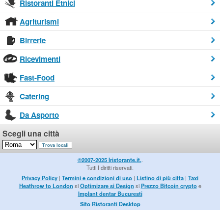
Ristoranti Etnici
Agriturismi
Birrerie
Ricevimenti
Fast-Food
Catering
Da Asporto
Scegli una città
©2007-2025 Iristorante.it.
.
Tutti I diritti riservati.
Privacy Policy
|
Termini e condizioni di uso
|
Listino di più citta
|
Taxi
Heathrow to London
si
Optimizare si Design
si
Prezzo Bitcoin crypto
e
Implant dentar Bucuresti
Sito Ristoranti Desktop