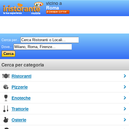
vicino a
Roma
Cerca per...
Dove...
Cerca per categoria
Ristoranti
Pizzerie
Enoteche
Trattorie
Osterie