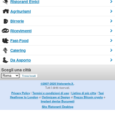
Ristoranti Etnici
Agriturismi
Birrerie
Ricevimenti
Fast-Food
Catering
Da Asporto
Scegli una città
©2007-2025 Iristorante.it.
.
Tutti I diritti riservati.
Privacy Policy
|
Termini e condizioni di uso
|
Listino di più citta
|
Taxi
Heathrow to London
si
Optimizare si Design
si
Prezzo Bitcoin crypto
e
Implant dentar Bucuresti
Sito Ristoranti Desktop