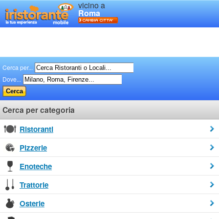
vicino a
Roma
Cerca per...
Dove...
Cerca per categoria
Ristoranti
Pizzerie
Enoteche
Trattorie
Osterie