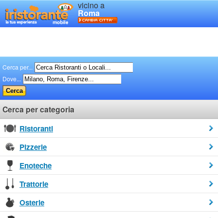
vicino a
Roma
Cerca per...
Dove...
Cerca per categoria
Ristoranti
Pizzerie
Enoteche
Trattorie
Osterie