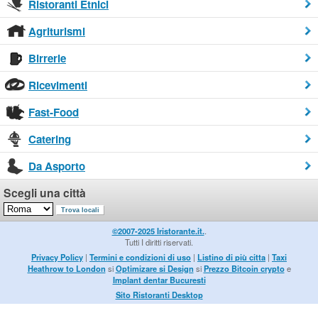
Ristoranti Etnici
Agriturismi
Birrerie
Ricevimenti
Fast-Food
Catering
Da Asporto
Scegli una città
©2007-2025 Iristorante.it.
.
Tutti I diritti riservati.
Privacy Policy
|
Termini e condizioni di uso
|
Listino di più citta
|
Taxi
Heathrow to London
si
Optimizare si Design
si
Prezzo Bitcoin crypto
e
Implant dentar Bucuresti
Sito Ristoranti Desktop