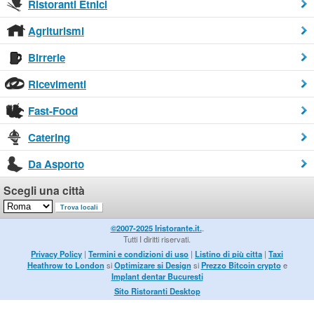
Ristoranti Etnici
Agriturismi
Birrerie
Ricevimenti
Fast-Food
Catering
Da Asporto
Scegli una città
©2007-2025 Iristorante.it.
.
Tutti I diritti riservati.
Privacy Policy
|
Termini e condizioni di uso
|
Listino di più citta
|
Taxi
Heathrow to London
si
Optimizare si Design
si
Prezzo Bitcoin crypto
e
Implant dentar Bucuresti
Sito Ristoranti Desktop