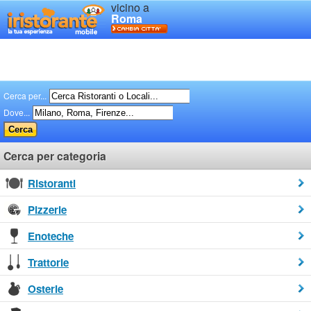
vicino a
Roma
Cerca per...
Dove...
Cerca per categoria
Ristoranti
Pizzerie
Enoteche
Trattorie
Osterie