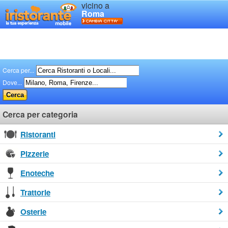
vicino a
Roma
Cerca per...
Dove...
Cerca per categoria
Ristoranti
Pizzerie
Enoteche
Trattorie
Osterie