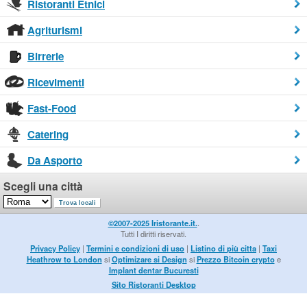
Ristoranti Etnici
Agriturismi
Birrerie
Ricevimenti
Fast-Food
Catering
Da Asporto
Scegli una città
©2007-2025 Iristorante.it.
.
Tutti I diritti riservati.
Privacy Policy
|
Termini e condizioni di uso
|
Listino di più citta
|
Taxi
Heathrow to London
si
Optimizare si Design
si
Prezzo Bitcoin crypto
e
Implant dentar Bucuresti
Sito Ristoranti Desktop