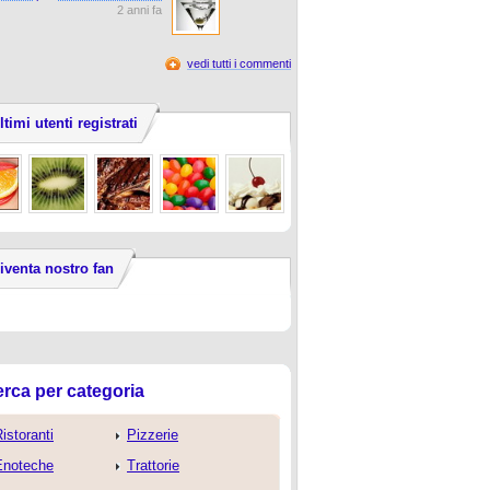
2 anni fa
vedi tutti i commenti
ltimi utenti registrati
iventa nostro fan
rca per categoria
istoranti
Pizzerie
Enoteche
Trattorie