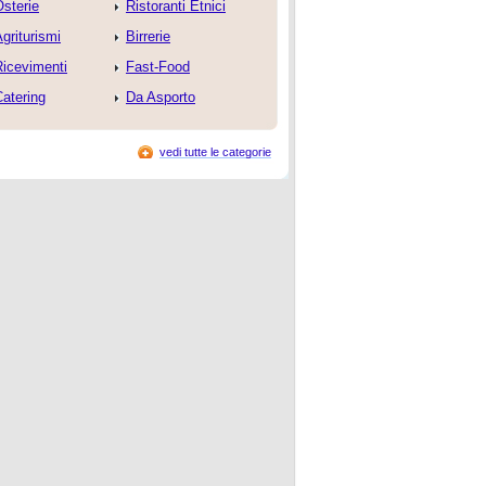
sterie
Ristoranti Etnici
griturismi
Birrerie
Ricevimenti
Fast-Food
atering
Da Asporto
vedi tutte le categorie