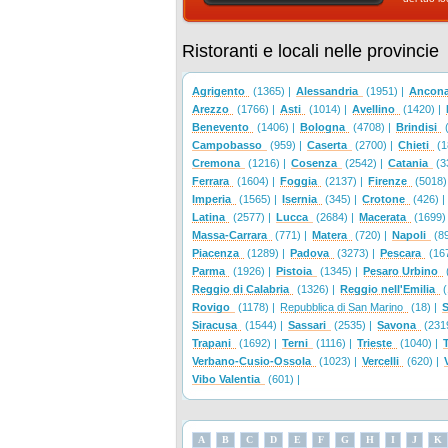
Ristoranti e locali nelle provincie
Agrigento
(1365) |
Alessandria
(1951) |
Ancon
Arezzo
(1766) |
Asti
(1014) |
Avellino
(1420) |
Benevento
(1406) |
Bologna
(4708) |
Brindisi
(
Campobasso
(959) |
Caserta
(2700) |
Chieti
(1
Cremona
(1216) |
Cosenza
(2542) |
Catania
(3
Ferrara
(1604) |
Foggia
(2137) |
Firenze
(5018) 
Imperia
(1565) |
Isernia
(345) |
Crotone
(426) |
Latina
(2577) |
Lucca
(2684) |
Macerata
(1699) 
Massa-Carrara
(771) |
Matera
(720) |
Napoli
(89
Piacenza
(1289) |
Padova
(3273) |
Pescara
(167
Parma
(1926) |
Pistoia
(1345) |
Pesaro Urbino
Reggio di Calabria
(1326) |
Reggio nell'Emilia
(
Rovigo
(1178) |
Repubblica di San Marino
(18) |
S
Siracusa
(1544) |
Sassari
(2535) |
Savona
(2319
Trapani
(1692) |
Terni
(1116) |
Trieste
(1040) |
Verbano-Cusio-Ossola
(1023) |
Vercelli
(620) |
Vibo Valentia
(601) |
A
B
C
D
E
F
G
H
I
J
K