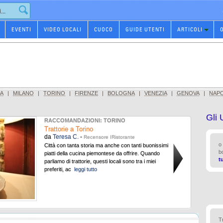
EVENTI
VIDEO LOCALI
CUOCO
GUIDE UTENTI
ARTICOLI
A
|
MILANO
|
TORINO
|
FIRENZE
|
BOLOGNA
|
VENEZIA
|
GENOVA
|
NAPO
Gli 
RACCOMANDAZIONI: TORINO
Trattorie a Torino
da
Teresa C.
-
Recensore IRistorante
o
Città con tanta storia ma anche con tanti buonissimi
b
piatti della cucina piemontese da offrire. Quando
tu
parliamo di trattorie, questi locali sono tra i miei
preferiti, ac
leggi tutto
T