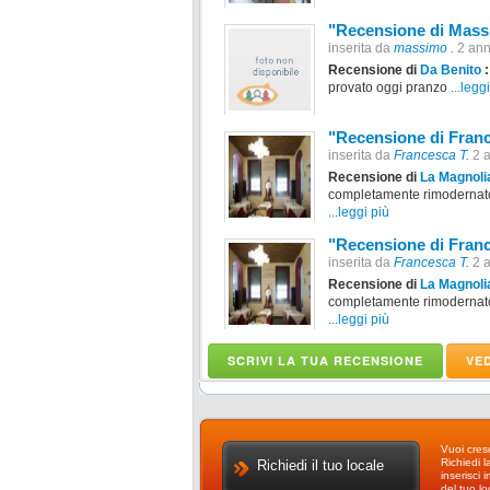
"Recensione di Mas
inserita da
massimo .
2 ann
Recensione di
Da Benito
:
provato oggi pranzo
...legg
"Recensione di Franc
inserita da
Francesca T.
2 a
Recensione di
La Magnoli
completamente rimodernato. 
...leggi più
"Recensione di Franc
inserita da
Francesca T.
2 a
Recensione di
La Magnoli
completamente rimodernato. 
...leggi più
SCRIVI LA TUA RECENSIONE
VE
Vuoi cresc
Richiedi l
Richiedi il tuo locale
inserisci 
del tuo l