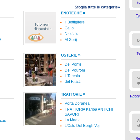
tu
»
Sfoglia tutte le categorie
»
ENOTECHE
Te
Il Bottigliere
Gallo
Nicola's
E
Al Sorij
D
T
»
OSTERIE
Del Ponte
Del Pourom
Il Torchio
V
del F.i.a.t.
q
»
TRATTORIE
Rebec
Porta Doranea
TRATTORIA Kariba ANTICHI
SAPORI
La Madia
acao
A
o
L'Osto Del Borgh Vej
Re