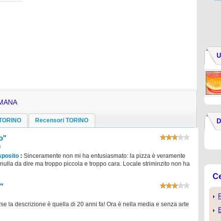
U
IMANA
 TORINO
Recensori TORINO
D
o"
a
sposito
:
Sinceramente non mi ha entusiasmato: la pizza è veramente
ulla da dire ma troppo piccola e troppo cara. Locale striminzito non ha
Ce
o"
R
se la descrizione è quella di 20 anni fa! Ora è nella media e senza arte