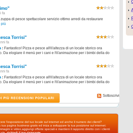
O
simo"
A
i fa
zuppa di pesce spettacolare servizio ottimo arredi da restaurare
i più
C
esca Torrisi"
nni fa
a
:
Fantastico! Pizza e pesce all\\\'altezza di un locale storico ora
Da elogiare il menù per i cani e l\\\'animazione per i bimbi della do
esca Torrisi"
nni fa
a
:
Fantastico! Pizza e pesce all\\\'altezza di un locale storico ora
Da elogiare il menù per i cani e l\\\'animazione per i bimbi della do
Sottoscrivi
DI PIÙ RECENSIONI POPULARI
ere l'esposizione del tuo locale sul internet ed anche il numero dei clienti?
a tua pagina business gratis ed iniza a sviluppare la tua posizione sul internet:
immagini e video,aggiungi offerte speciali e mantieni il rapporto diretto con i clienti
ocale.
richiedi il tuo ristorante
.