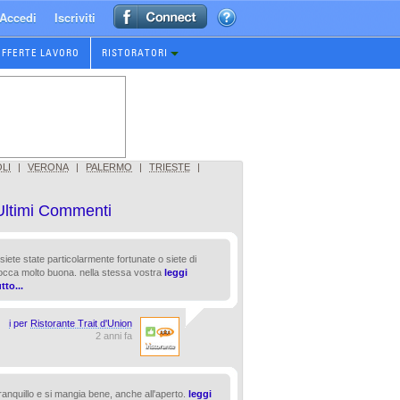
Accedi
Iscriviti
OFFERTE LAVORO
RISTORATORI
LI
|
VERONA
|
PALERMO
|
TRIESTE
|
Ultimi Commenti
RACCOMANDAZIONI: TORINO
Ristoranti con cucina curata a Torino
da
Franco F.
-
Recensore IRistorante
 siete state particolarmente fortunate o siete di
Siano ristoranti con cucina internazionale, si
occa molto buona. nella stessa vostra
leggi
cucina regionale italiana, questa lista propone
tto...
locali che hanno una cucina molto curata, si 
a Torino, f
leggi tutto
i
per
Ristorante Trait d'Union
2 anni fa
ranquillo e si mangia bene, anche all'aperto.
leggi