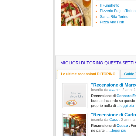
Il Funghetto
Pizzeria Frejus Torino
Santa Rita Torino
Pizza And Fish
MIGLIORI DI TORINO QUESTA SETT
Le ultime recensioni Di TORINO
Guide
"Recensione di Marc
inserita da
marco .
2 anni f
Recensione di
Gennaro E
buona daccordo su questo n
proprio nulla di
...leggi più
"Recensione di Carl
inserita da
Carlo .
2 anni fa
Recensione di
Cucco
:
For
ne parte ...
...leggi più