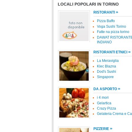
LOCALI POPOLARI IN TORINO
»
RISTORANTI
Pizza Baffo
Voga Sushi Torino
Fatte na pizza torino
DAWAT RISTORANT
INDIANO
»
RISTORANTI ETNICI
La Meraviglia
Klec Blazna
Dod's Sushi
Singapore
»
DA ASPORTO
i 4 mori
Gelartica
Crazy Pizza
Gelateria Crema e C
»
PIZZERIE