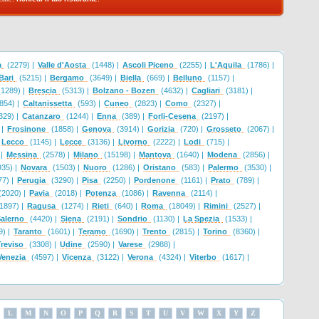
a
(2279) |
Valle d'Aosta
(1448) |
Ascoli Piceno
(2255) |
L'Aquila
(1786) |
Bari
(5215) |
Bergamo
(3649) |
Biella
(669) |
Belluno
(1157) |
1289) |
Brescia
(5313) |
Bolzano - Bozen
(4632) |
Cagliari
(3181) |
854) |
Caltanissetta
(593) |
Cuneo
(2823) |
Como
(2327) |
329) |
Catanzaro
(1244) |
Enna
(389) |
Forli-Cesena
(2197) |
|
Frosinone
(1858) |
Genova
(3914) |
Gorizia
(720) |
Grosseto
(2067) |
Lecco
(1145) |
Lecce
(3136) |
Livorno
(2222) |
Lodi
(715) |
|
Messina
(2578) |
Milano
(15198) |
Mantova
(1640) |
Modena
(2856) |
35) |
Novara
(1503) |
Nuoro
(1286) |
Oristano
(583) |
Palermo
(3530) |
7) |
Perugia
(3290) |
Pisa
(2250) |
Pordenone
(1161) |
Prato
(789) |
(2020) |
Pavia
(2018) |
Potenza
(1086) |
Ravenna
(2114) |
1897) |
Ragusa
(1274) |
Rieti
(640) |
Roma
(18049) |
Rimini
(2527) |
alerno
(4420) |
Siena
(2191) |
Sondrio
(1130) |
La Spezia
(1533) |
) |
Taranto
(1601) |
Teramo
(1690) |
Trento
(2815) |
Torino
(8360) |
Treviso
(3308) |
Udine
(2590) |
Varese
(2988) |
Venezia
(4597) |
Vicenza
(3122) |
Verona
(4324) |
Viterbo
(1617) |
L
M
N
O
P
Q
R
S
T
U
V
W
X
Y
Z