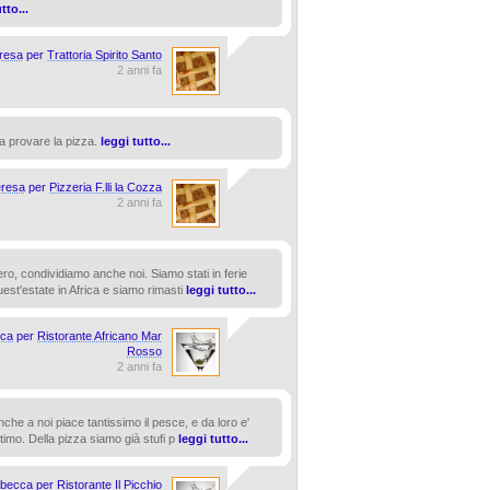
tto...
resa
per
Trattoria Spirito Santo
2 anni fa
a provare la pizza.
leggi tutto...
eresa
per
Pizzeria F.lli la Cozza
2 anni fa
ero, condividiamo anche noi. Siamo stati in ferie
uest'estate in Africa e siamo rimasti
leggi tutto...
ca
per
Ristorante Africano Mar
Rosso
2 anni fa
nche a noi piace tantissimo il pesce, e da loro e'
ttimo. Della pizza siamo già stufi p
leggi tutto...
becca
per
Ristorante Il Picchio