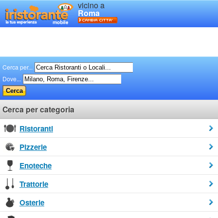
vicino a
Roma
Cerca per...
Dove...
Cerca per categoria
Ristoranti
Pizzerie
Enoteche
Trattorie
Osterie