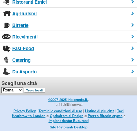
Ristoranti Etnici
Agriturismi
Birrerie
Ricevimenti
Fast-Food
Catering
Da Asporto
Scegli una città
©2007-2025 Iristorante.it.
.
Tutti I diritti riservati.
Privacy Policy
|
Termini e condizioni di uso
|
Listino di più citta
|
Taxi
Heathrow to London
si
Optimizare si Design
si
Prezzo Bitcoin crypto
e
Implant dentar Bucuresti
Sito Ristoranti Desktop