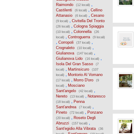
,
Raimondo
(12 locali)
,
Castilenti
Cellino
(6 locali)
,
Attanasio
Cesano
(6 locali)
,
Civitella Del Tronto
(9 locali)
,
Cologna Spiaggia
(26 locali)
,
Colonnella
(10 locali)
(26
,
Controguerra
locali)
(9 locali)
,
,
Corropoli
(37 locali)
,
Crognaleto
(10 locali)
,
Giulianova
(147 locali)
,
Giulianova Lido
(16 locali)
Isola Del Gran Sasso
(7
,
Martinsicuro
locali)
(107
,
Montorio Al Vomano
locali)
,
Morro D'oro
(17 locali)
(9
,
Mosciano
locali)
,
Sant'angelo
(42 locali)
,
Nereto
Notaresco
(13 locali)
,
Penna
(18 locali)
,
Sant'andrea
(7 locali)
,
Pineto
Ponzano
(72 locali)
,
Roseto Degli
(20 locali)
,
Abruzzi
(157 locali)
Sant'egidio Alla Vibrata
(36
,
,
Sant'omero