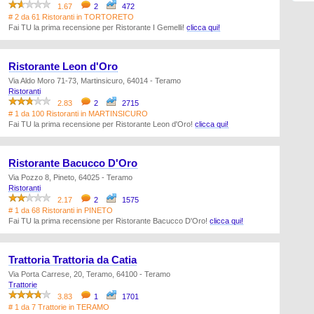
1.67
2
472
# 2 da 61 Ristoranti in TORTORETO
Fai TU la prima recensione per Ristorante I Gemelli!
clicca qui!
Ristorante Leon d'Oro
Via Aldo Moro 71-73, Martinsicuro, 64014 - Teramo
Ristoranti
2.83
2
2715
# 1 da 100 Ristoranti in MARTINSICURO
Fai TU la prima recensione per Ristorante Leon d'Oro!
clicca qui!
Ristorante Bacucco D'Oro
Via Pozzo 8, Pineto, 64025 - Teramo
Ristoranti
2.17
2
1575
# 1 da 68 Ristoranti in PINETO
Fai TU la prima recensione per Ristorante Bacucco D'Oro!
clicca qui!
Trattoria Trattoria da Catia
Via Porta Carrese, 20, Teramo, 64100 - Teramo
Trattorie
3.83
1
1701
# 1 da 7 Trattorie in TERAMO