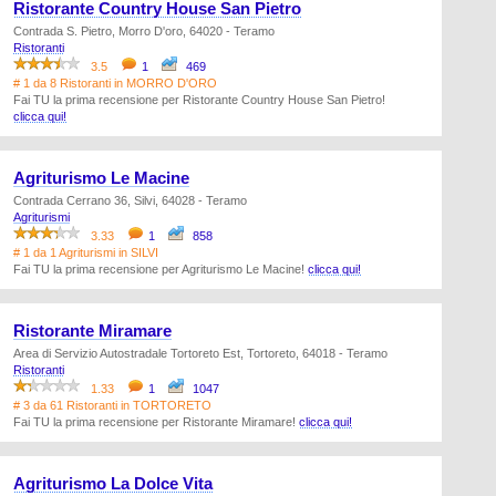
Ristorante Country House San Pietro
Contrada S. Pietro, Morro D'oro, 64020 - Teramo
Ristoranti
3.5
1
469
# 1 da 8 Ristoranti in MORRO D'ORO
Fai TU la prima recensione per Ristorante Country House San Pietro!
clicca qui!
Agriturismo Le Macine
Contrada Cerrano 36, Silvi, 64028 - Teramo
Agriturismi
3.33
1
858
# 1 da 1 Agriturismi in SILVI
Fai TU la prima recensione per Agriturismo Le Macine!
clicca qui!
Ristorante Miramare
Area di Servizio Autostradale Tortoreto Est, Tortoreto, 64018 - Teramo
Ristoranti
1.33
1
1047
# 3 da 61 Ristoranti in TORTORETO
Fai TU la prima recensione per Ristorante Miramare!
clicca qui!
Agriturismo La Dolce Vita