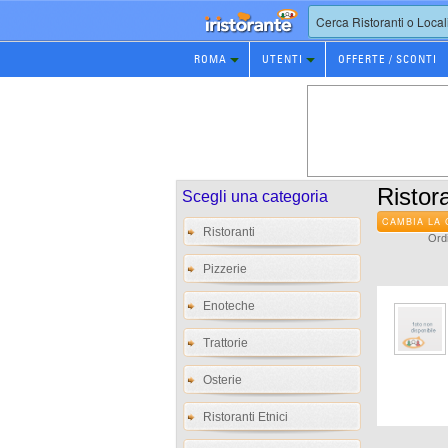
Prenotazione
ROMA
UTENTI
OFFERTE / SCONTI
Ristorante
Ristora
Scegli una categoria
CAMBIA LA 
Ristoranti
Ordi
Pizzerie
Enoteche
Trattorie
Osterie
Ristoranti Etnici