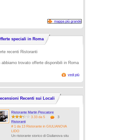
mappa più grande
fferte speciali in Roma
rte recenti Ristoranti
 abbiamo trovato offerte disponibili in Roma
vedi più
ecensioni Recenti sui Locali
Ristorante Martin Pescatore
3.33 da 5
3
Ristoranti
# 1 da 13 Ristorante in GIULIANOVA
LIDO
Un ristorante storico di Giulianova situ