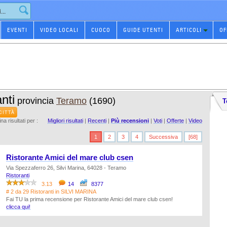
EVENTI
VIDEO LOCALI
CUOCO
GUIDE UTENTI
ARTICOLI
OF
nti
provincia
Teramo
(1690)
T
CITTÀ
na risultati per :
Migliori risultati
|
Recenti
|
Più recensioni
|
Voti
|
Offerte
|
Video
1
2
3
4
Successiva
[68]
Ristorante Amici del mare club csen
Via Spezzaferro 26, Silvi Marina, 64028 - Teramo
Ristoranti
3.13
14
8377
# 2 da 29 Ristoranti in SILVI MARINA
Fai TU la prima recensione per Ristorante Amici del mare club csen!
clicca qui!