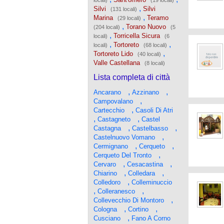
locali)
(19 locali)
,
Silvi
Silvi
(131 locali)
,
Marina
Teramo
(29 locali)
,
Torano Nuovo
(204 locali)
(5
,
Torricella Sicura
locali)
(6
,
,
Tortoreto
locali)
(68 locali)
,
Tortoreto Lido
(40 locali)
Valle Castellana
(8 locali)
Lista completa di città
,
,
Ancarano
Azzinano
,
Campovalano
,
Cartecchio
Casoli Di Atri
,
,
Castagneto
Castel
,
,
Castagna
Castelbasso
,
Castelnuovo Vomano
,
,
Cermignano
Cerqueto
,
Cerqueto Del Tronto
,
,
Cervaro
Cesacastina
,
,
Chiarino
Colledara
,
Colledoro
Colleminuccio
,
,
Colleranesco
,
Collevecchio Di Montoro
,
,
Cologna
Cortino
,
Cusciano
Fano A Corno