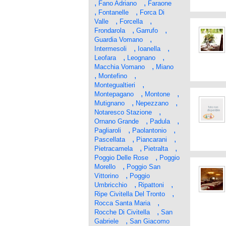
,
,
Fano Adriano
Faraone
,
,
Fontanelle
Forca Di
,
,
Valle
Forcella
,
,
Frondarola
Garrufo
,
Guardia Vomano
,
,
Intermesoli
Ioanella
,
,
Leofara
Leognano
,
Macchia Vomano
Miano
,
,
Montefino
,
Montegualtieri
,
,
Montepagano
Montone
,
,
Mutignano
Nepezzano
,
Notaresco Stazione
,
,
Ornano Grande
Padula
,
,
Pagliaroli
Paolantonio
,
,
Pascellata
Piancarani
,
,
Pietracamela
Pietralta
,
Poggio Delle Rose
Poggio
,
Morello
Poggio San
,
Vittorino
Poggio
,
,
Umbricchio
Ripattoni
,
Ripe Civitella Del Tronto
,
Rocca Santa Maria
,
Rocche Di Civitella
San
,
Gabriele
San Giacomo