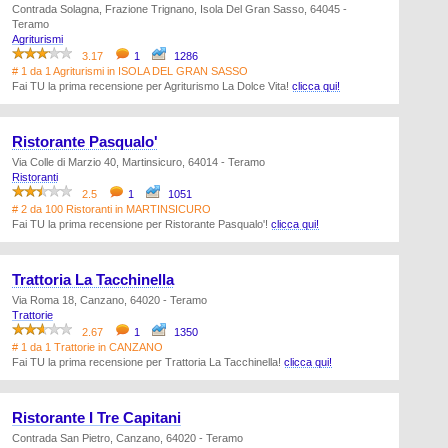
Contrada Solagna, Frazione Trignano, Isola Del Gran Sasso, 64045 -
Teramo
Agriturismi
3.17
1
1286
# 1 da 1 Agriturismi in ISOLA DEL GRAN SASSO
Fai TU la prima recensione per Agriturismo La Dolce Vita!
clicca qui!
Ristorante Pasqualo'
Via Colle di Marzio 40, Martinsicuro, 64014 - Teramo
Ristoranti
2.5
1
1051
# 2 da 100 Ristoranti in MARTINSICURO
Fai TU la prima recensione per Ristorante Pasqualo'!
clicca qui!
Trattoria La Tacchinella
Via Roma 18, Canzano, 64020 - Teramo
Trattorie
2.67
1
1350
# 1 da 1 Trattorie in CANZANO
Fai TU la prima recensione per Trattoria La Tacchinella!
clicca qui!
Ristorante I Tre Capitani
Contrada San Pietro, Canzano, 64020 - Teramo