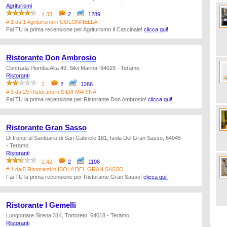
Agriturismi
4.33
2
1289
# 1 da 1 Agriturismi in COLONNELLA
Fai TU la prima recensione per Agriturismo Il Cascinale!
clicca qui!
Ristorante Don Ambrosio
Contrada Piomba Alta 49, Silvi Marina, 64029 - Teramo
Ristoranti
2
2
1286
# 3 da 29 Ristoranti in SILVI MARINA
Fai TU la prima recensione per Ristorante Don Ambrosio!
clicca qui!
Ristorante Gran Sasso
Di fronte al Santuario di San Gabriele 181, Isola Del Gran Sasso, 64045
- Teramo
Ristoranti
2.42
2
1108
# 1 da 5 Ristoranti in ISOLA DEL GRAN SASSO
Fai TU la prima recensione per Ristorante Gran Sasso!
clicca qui!
Ristorante I Gemelli
Lungomare Sirena 314, Tortoreto, 64018 - Teramo
Ristoranti