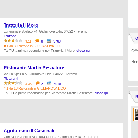
Trattoria Il Moro
Lungomare Spalato 74, Giulianova Lido, 64022 - Teramo
Trattorie
O
3.11
8
3763
# 1 da 3 Trattorie in GIULIANOVA LIDO
Fai TU la prima recensione per Trattoria Il Moro!
clicca qui!
Offe
Non
Ristorante Martin Pescatore
Via La Spezia 5, Giulianova Lido, 64022 - Teramo
Ristoranti
3.33
3
3948
# 1 da 13 Ristoranti in GIULIANOVA LIDO
Fai TU la prima recensione per Ristorante Martin Pescatore!
clicca qui!
R
Agriturismo Il Cascinale
Contrada Giardino Via Della Chiusa, Colonnella, 64010 - Teramo