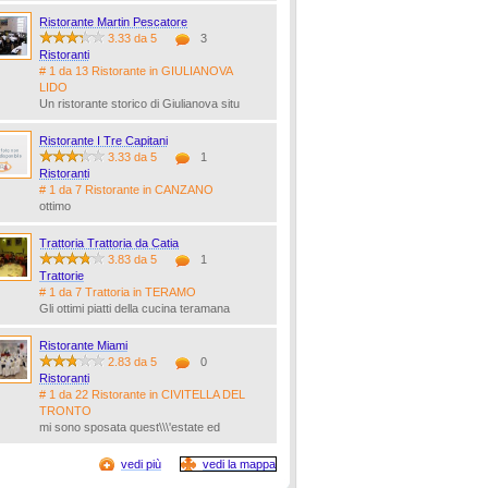
Ristorante Martin Pescatore
3.33 da 5
3
Ristoranti
# 1 da 13 Ristorante in GIULIANOVA
LIDO
Un ristorante storico di Giulianova situ
Ristorante I Tre Capitani
3.33 da 5
1
Ristoranti
# 1 da 7 Ristorante in CANZANO
ottimo
Trattoria Trattoria da Catia
3.83 da 5
1
Trattorie
# 1 da 7 Trattoria in TERAMO
Gli ottimi piatti della cucina teramana
Ristorante Miami
2.83 da 5
0
Ristoranti
# 1 da 22 Ristorante in CIVITELLA DEL
TRONTO
mi sono sposata quest\\\'estate ed
vedi più
vedi la mappa