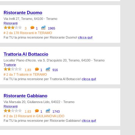
Ristorante Duomo
Via Irelli 27, Teramo, 64100 - Teramo
Ristoranti
3
1
1965
# 2 da 178 Ristoranti in TERAMO
Fai TU la prima recensione per Ristorante Duomo!
clicca qui!
Trattoria Al Bottaccio
Localita' Piano d'Accio. via S. D'acquisto 20, Teramo, 64100 - Teramo
Trattorie
1.83
1
916
# 2 da 7 Trattorie in TERAMO
Fai TU la prima recensione per Trattoria Al Bottaccio!
clicca qui!
Ristorante Gabbiano
Via Marsala 20, Giulianova Lido, 64022 - Teramo
Ristoranti
1.83
1
1743
# 2 da 13 Ristoranti in GIULIANOVA LIDO
Fai TU la prima recensione per Ristorante Gabbiano!
clicca qui!