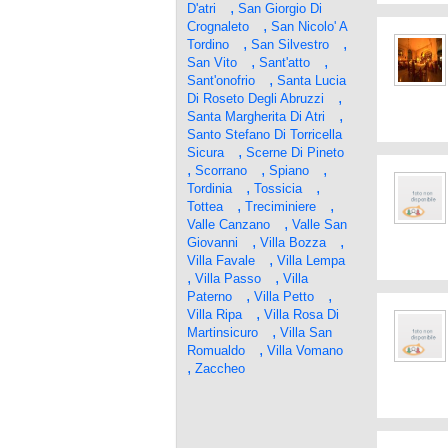
,
D'atri
San Giorgio Di
,
Crognaleto
San Nicolo' A
,
,
Tordino
San Silvestro
,
,
San Vito
Sant'atto
,
Sant'onofrio
Santa Lucia
,
Di Roseto Degli Abruzzi
,
Santa Margherita Di Atri
Santo Stefano Di Torricella
,
Sicura
Scerne Di Pineto
,
,
,
Scorrano
Spiano
,
,
Tordinia
Tossicia
,
,
Tottea
Treciminiere
,
Valle Canzano
Valle San
,
,
Giovanni
Villa Bozza
,
Villa Favale
Villa Lempa
,
,
Villa Passo
Villa
,
,
Paterno
Villa Petto
,
Villa Ripa
Villa Rosa Di
,
Martinsicuro
Villa San
,
Romualdo
Villa Vomano
,
Zaccheo