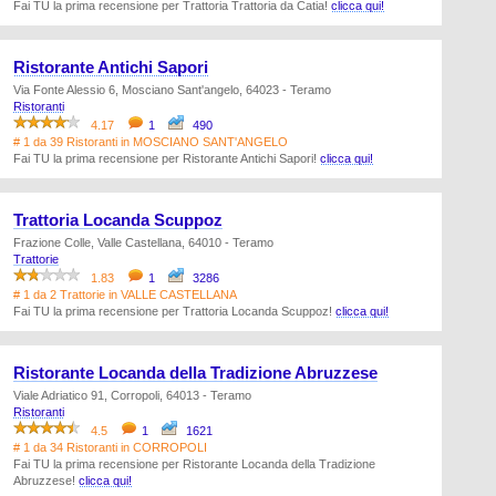
Fai TU la prima recensione per Trattoria Trattoria da Catia!
clicca qui!
Ristorante Antichi Sapori
Via Fonte Alessio 6, Mosciano Sant'angelo, 64023 - Teramo
Ristoranti
4.17
1
490
# 1 da 39 Ristoranti in MOSCIANO SANT'ANGELO
Fai TU la prima recensione per Ristorante Antichi Sapori!
clicca qui!
Trattoria Locanda Scuppoz
Frazione Colle, Valle Castellana, 64010 - Teramo
Trattorie
1.83
1
3286
# 1 da 2 Trattorie in VALLE CASTELLANA
Fai TU la prima recensione per Trattoria Locanda Scuppoz!
clicca qui!
Ristorante Locanda della Tradizione Abruzzese
Viale Adriatico 91, Corropoli, 64013 - Teramo
Ristoranti
4.5
1
1621
# 1 da 34 Ristoranti in CORROPOLI
Fai TU la prima recensione per Ristorante Locanda della Tradizione
Abruzzese!
clicca qui!