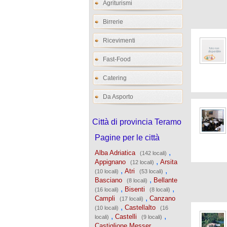
Agriturismi
Birrerie
Ricevimenti
Fast-Food
Catering
Da Asporto
Città di provincia Teramo
Pagine per le città
,
Alba Adriatica
(142 locali)
,
Appignano
Arsita
(12 locali)
,
,
Atri
(10 locali)
(53 locali)
,
Basciano
Bellante
(8 locali)
,
,
Bisenti
(16 locali)
(8 locali)
,
Campli
Canzano
(17 locali)
,
Castellalto
(10 locali)
(16
,
,
Castelli
locali)
(9 locali)
Castiglione Messer