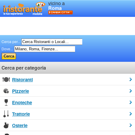
vicino a
Roma
Cerca per...
Dove...
Cerca per categoria
Ristoranti
Pizzerie
Enoteche
Trattorie
Osterie