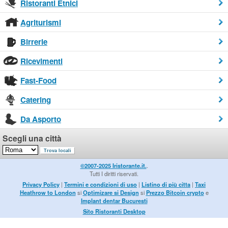
Ristoranti Etnici
Agriturismi
Birrerie
Ricevimenti
Fast-Food
Catering
Da Asporto
Scegli una città
©2007-2025 Iristorante.it.
.
Tutti I diritti riservati.
Privacy Policy
|
Termini e condizioni di uso
|
Listino di più citta
|
Taxi
Heathrow to London
si
Optimizare si Design
si
Prezzo Bitcoin crypto
e
Implant dentar Bucuresti
Sito Ristoranti Desktop