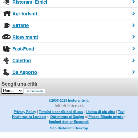
Ristoranti Etnici
Agriturismi
Birrerie
Ricevimenti
Fast-Food
Catering
Da Asporto
Scegli una città
©2007-2025 Iristorante.it.
.
Tutti I diritti riservati.
Privacy Policy
|
Termini e condizioni di uso
|
Listino di più citta
|
Taxi
Heathrow to London
si
Optimizare si Design
si
Prezzo Bitcoin crypto
e
Implant dentar Bucuresti
Sito Ristoranti Desktop