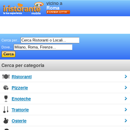
vicino a
Roma
Cerca per...
Dove...
Cerca per categoria
Ristoranti
Pizzerie
Enoteche
Trattorie
Osterie