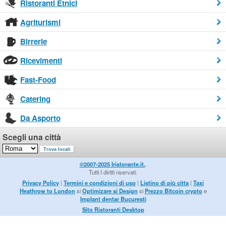
Ristoranti Etnici
Agriturismi
Birrerie
Ricevimenti
Fast-Food
Catering
Da Asporto
Scegli una città
©2007-2025 Iristorante.it.
.
Tutti I diritti riservati.
Privacy Policy
|
Termini e condizioni di uso
|
Listino di più citta
|
Taxi
Heathrow to London
si
Optimizare si Design
si
Prezzo Bitcoin crypto
e
Implant dentar Bucuresti
Sito Ristoranti Desktop