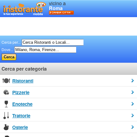
vicino a
Roma
Cerca per...
Dove...
Cerca per categoria
Ristoranti
Pizzerie
Enoteche
Trattorie
Osterie