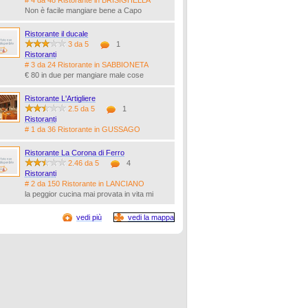
# 4 da 48 Ristorante in BRISIGHELLA
Non è facile mangiare bene a Capo
Ristorante il ducale
3 da 5
1
Ristoranti
# 3 da 24 Ristorante in SABBIONETA
€ 80 in due per mangiare male cose
Ristorante L'Artigliere
2.5 da 5
1
Ristoranti
# 1 da 36 Ristorante in GUSSAGO
Ristorante La Corona di Ferro
2.46 da 5
4
Ristoranti
# 2 da 150 Ristorante in LANCIANO
la peggior cucina mai provata in vita mi
vedi più
vedi la mappa