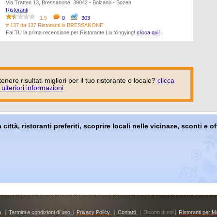
Via Tratten 13, Bressanone, 39042 - Bolzano - Bozen
Ristoranti
1.5
0
303
# 137 da 137 Ristoranti in BRESSANONE
Fai TU la prima recensione per Ristorante Liu Yingying!
clicca qui!
tenere risultati migliori per il tuo ristorante o locale?
clicca
 ulteriori informazioni
 città, ristoranti preferiti, scoprire locali nelle vicinaze, sconti e 
à
|
Termini e condizioni di uso
|
Privacy Policy
|
Contatti
|
Dicono di noi |
Ristoranti per Mo