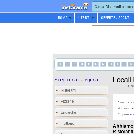
Prenotazione
ROMA
UTENTI
OFFERTE / SCONTI
Ristorante
A
B
C
D
E
F
G
H
I
J
K
Locali
Scegli una categoria
Ordi
Ristoranti
Pizzerie
Non ci sono 
Vorresti
ce
Enoteche
Oppure
ag
Trattorie
Abbiamo tr
Ristoranti