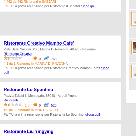
# 442 da 442 Ristoranti in SASSARI
Fai TU la prima recensione per Ristorante Il Senato!
clicca qui!
Ristorante Creativo Mambo Cafe'
Viale Delle Nazioni B/50, Marina Di Ravenna, 48023 - Ravenna
Ristorante Creativo
1.5
0
765
# 1 da 1 Ristoranti in MARINA DI RAVENNA
Fai TU la prima recensione per Ristorante Creativo Mambo Cafe'!
clicca
qui!
Ristorante Lo Spuntino
Piazza Taliani 1, Montegallo, 63040 - Ascoli Piceno
Ristoranti
1.5
0
526
# 5 da 5 Ristoranti in MONTEGALLO
Fai TU la prima recensione per Ristorante Lo Spuntino!
clicca qui!
Ristorante Liu Yingying