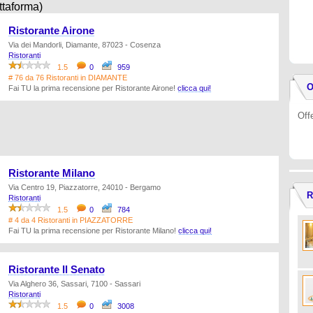
ttaforma)
Ristorante Airone
Via dei Mandorli, Diamante, 87023 - Cosenza
Ristoranti
1.5
0
959
# 76 da 76 Ristoranti in DIAMANTE
O
Fai TU la prima recensione per Ristorante Airone!
clicca qui!
Off
Ristorante Milano
Via Centro 19, Piazzatorre, 24010 - Bergamo
R
Ristoranti
1.5
0
784
# 4 da 4 Ristoranti in PIAZZATORRE
Fai TU la prima recensione per Ristorante Milano!
clicca qui!
Ristorante Il Senato
Via Alghero 36, Sassari, 7100 - Sassari
Ristoranti
1.5
0
3008