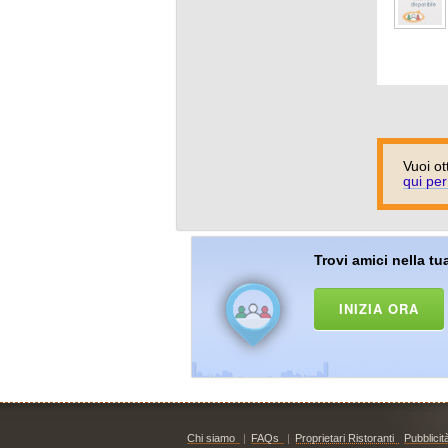
Vuoi ot
qui per
Trovi amici nella tua
INIZIA ORA
Chi siamo
|
FAQs
|
Proprietari Ristoranti
Pubblicit