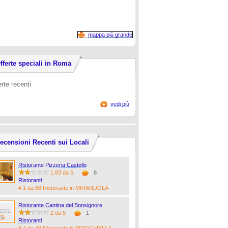
mappa più grande
fferte speciali in Roma
erte recenti
vedi più
ecensioni Recenti sui Locali
Ristorante Pizzeria Castello
1.83 da 5
8
Ristoranti
# 1 da 68 Ristorante in MIRANDOLA
Ristorante Cantina del Bonsignore
2 da 5
1
Ristoranti