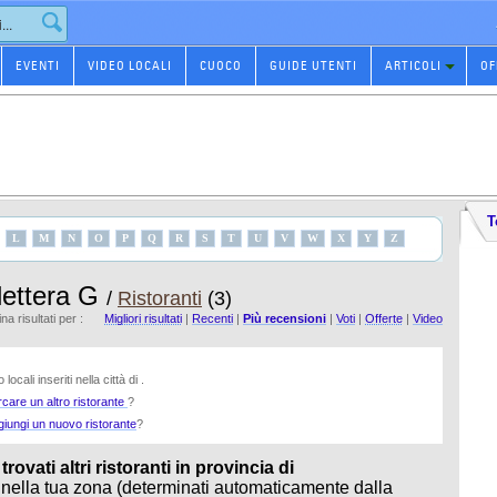
EVENTI
VIDEO LOCALI
CUOCO
GUIDE UTENTI
ARTICOLI
OF
T
L
M
N
O
P
Q
R
S
T
U
V
W
X
Y
Z
 lettera G
/
Ristoranti
(3)
na risultati per :
Migliori risultati
|
Recenti
|
Più recensioni
|
Voti
|
Offerte
|
Video
locali inseriti nella città di .
rcare un altro ristorante
?
giungi un nuovo ristorante
?
ovati altri ristoranti in provincia di
 nella tua zona (determinati automaticamente dalla