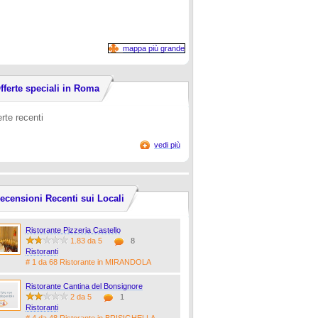
mappa più grande
fferte speciali in Roma
erte recenti
vedi più
ecensioni Recenti sui Locali
Ristorante Pizzeria Castello
1.83 da 5
8
Ristoranti
# 1 da 68 Ristorante in MIRANDOLA
Ristorante Cantina del Bonsignore
2 da 5
1
Ristoranti