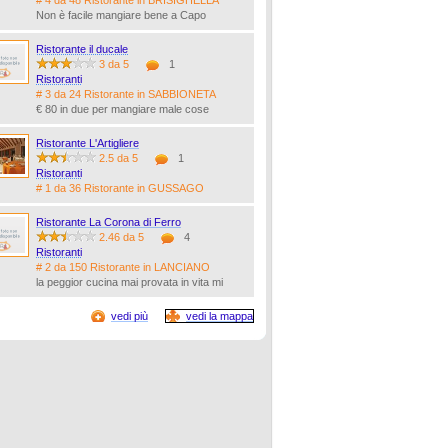
# 4 da 48 Ristorante in BRISIGHELLA
Non è facile mangiare bene a Capo
Ristorante il ducale
3 da 5
1
Ristoranti
# 3 da 24 Ristorante in SABBIONETA
€ 80 in due per mangiare male cose
Ristorante L'Artigliere
2.5 da 5
1
Ristoranti
# 1 da 36 Ristorante in GUSSAGO
Ristorante La Corona di Ferro
2.46 da 5
4
Ristoranti
# 2 da 150 Ristorante in LANCIANO
la peggior cucina mai provata in vita mi
vedi più
vedi la mappa