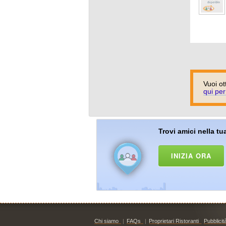
Vuoi ot
qui per
Trovi amici nella tua
INIZIA ORA
Chi siamo
|
FAQs
|
Proprietari Ristoranti
Pubblicit