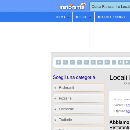
Prenotazione
ROMA
UTENTI
OFFERTE / SCONTI
Ristorante
A
B
C
D
E
F
G
H
I
J
K
Locali
Scegli una categoria
Ordi
Ristoranti
Pizzerie
Non ci sono 
Vorresti
ce
Enoteche
Oppure
ag
Trattorie
Abbiamo tr
Ristoranti