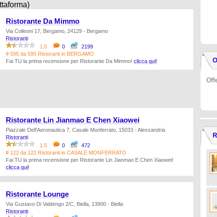
ttaforma)
Ristorante Da Mimmo
Via Colleoni 17, Bergamo, 24129 - Bergamo
Ristoranti
1.5
0
2199
# 595 da 595 Ristoranti in BERGAMO
O
Fai TU la prima recensione per Ristorante Da Mimmo!
clicca qui!
Off
Ristorante Lin Jianmao E Chen Xiaowei
Piazzale Dell'Aeronautica 7, Casale Monferrato, 15033 - Alessandria
R
Ristoranti
1.5
0
472
# 122 da 122 Ristoranti in CASALE MONFERRATO
Fai TU la prima recensione per Ristorante Lin Jianmao E Chen Xiaowei!
clicca qui!
Ristorante Lounge
Via Gustavo Di Valdengo 2/C, Biella, 13900 - Biella
Ristoranti