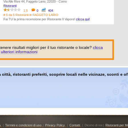
Via Alle Rive 44, Faggeto Lario, 22020 - Como
Ristoranti
1.5
0
404
# 5 da 5 Ristoranti in FAGGETO LARIO
Fai TU la prima recensione per Ristorante Il Vapore!
clicca qui!
tenere risultati migliori per il tuo ristorante o locale?
clicca
 ulteriori informazioni
 città, ristoranti preferiti, scoprire locali nelle vicinaze, sconti e 
à
|
Termini e condizioni di uso
|
Privacy Policy
|
Contatti
|
Dicono di noi |
Ristoranti per Mo