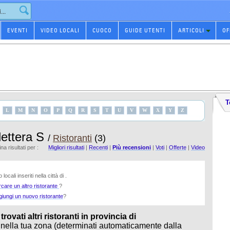
EVENTI
VIDEO LOCALI
CUOCO
GUIDE UTENTI
ARTICOLI
OF
T
L
M
N
O
P
Q
R
S
T
U
V
W
X
Y
Z
 lettera S
/
Ristoranti
(3)
na risultati per :
Migliori risultati
|
Recenti
|
Più recensioni
|
Voti
|
Offerte
|
Video
locali inseriti nella città di .
rcare un altro ristorante
?
giungi un nuovo ristorante
?
ovati altri ristoranti in provincia di
 nella tua zona (determinati automaticamente dalla