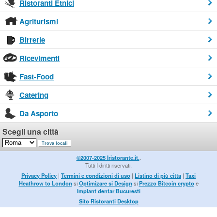
Ristoranti Etnici
Agriturismi
Birrerie
Ricevimenti
Fast-Food
Catering
Da Asporto
Scegli una città
©2007-2025 Iristorante.it.
.
Tutti I diritti riservati.
Privacy Policy
|
Termini e condizioni di uso
|
Listino di più citta
|
Taxi
Heathrow to London
si
Optimizare si Design
si
Prezzo Bitcoin crypto
e
Implant dentar Bucuresti
Sito Ristoranti Desktop