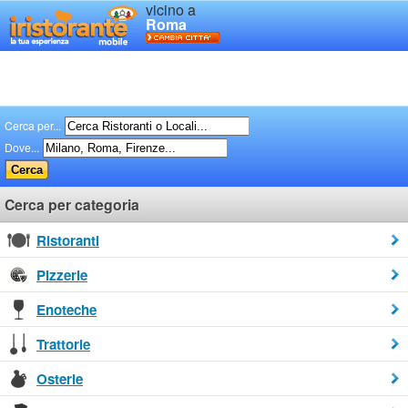
vicino a
Roma
Cerca per...
Dove...
Cerca per categoria
Ristoranti
Pizzerie
Enoteche
Trattorie
Osterie