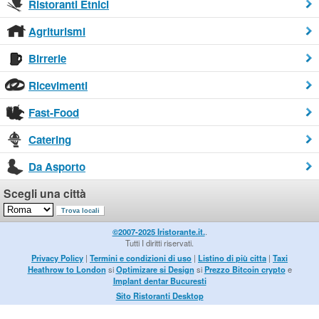
Ristoranti Etnici
Agriturismi
Birrerie
Ricevimenti
Fast-Food
Catering
Da Asporto
Scegli una città
©2007-2025 Iristorante.it.
.
Tutti I diritti riservati.
Privacy Policy
|
Termini e condizioni di uso
|
Listino di più citta
|
Taxi
Heathrow to London
si
Optimizare si Design
si
Prezzo Bitcoin crypto
e
Implant dentar Bucuresti
Sito Ristoranti Desktop