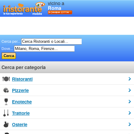
vicino a
Roma
Cerca per...
Dove...
Cerca per categoria
Ristoranti
Pizzerie
Enoteche
Trattorie
Osterie