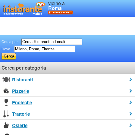
vicino a
Roma
Cerca per...
Dove...
Cerca per categoria
Ristoranti
Pizzerie
Enoteche
Trattorie
Osterie