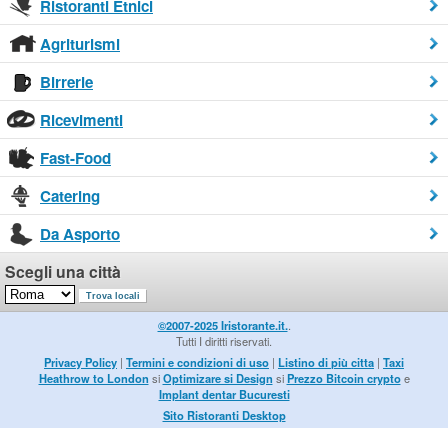
Ristoranti Etnici
Agriturismi
Birrerie
Ricevimenti
Fast-Food
Catering
Da Asporto
Scegli una città
©2007-2025 Iristorante.it.
.
Tutti I diritti riservati.
Privacy Policy
|
Termini e condizioni di uso
|
Listino di più citta
|
Taxi
Heathrow to London
si
Optimizare si Design
si
Prezzo Bitcoin crypto
e
Implant dentar Bucuresti
Sito Ristoranti Desktop