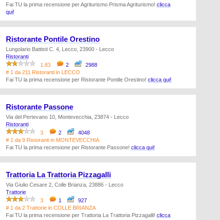
Fai TU la prima recensione per Agriturismo Prisma Agriturismo!
clicca
qui!
Ristorante Pontile Orestino
Lungolario Battisti C. 4, Lecco, 23900 - Lecco
Ristoranti
1.83
2
2988
# 1 da 211 Ristoranti in LECCO
Fai TU la prima recensione per Ristorante Pontile Orestino!
clicca qui!
Ristorante Passone
Via del Pertevano 10, Montevecchia, 23874 - Lecco
Ristoranti
3
2
4048
# 1 da 9 Ristoranti in MONTEVECCHIA
Fai TU la prima recensione per Ristorante Passone!
clicca qui!
Trattoria La Trattoria Pizzagalli
Via Giulio Cesare 2, Colle Brianza, 23886 - Lecco
Trattorie
3
1
927
# 1 da 2 Trattorie in COLLE BRIANZA
Fai TU la prima recensione per Trattoria La Trattoria Pizzagalli!
clicca