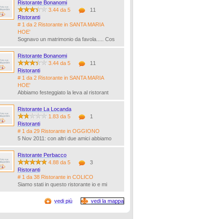
Ristorante Bonanomi
3.44 da 5
11
Ristoranti
# 1 da 2 Ristorante in SANTA MARIA
HOE'
Sognavo un matrimonio da favola..... Cos
Ristorante Bonanomi
3.44 da 5
11
Ristoranti
# 1 da 2 Ristorante in SANTA MARIA
HOE'
Abbiamo festeggiato la leva al ristorant
Ristorante La Locanda
1.83 da 5
1
Ristoranti
# 1 da 29 Ristorante in OGGIONO
5 Nov 2011: con altri due amici abbiamo
Ristorante Perbacco
4.88 da 5
3
Ristoranti
# 1 da 38 Ristorante in COLICO
Siamo stati in questo ristorante io e mi
vedi più
vedi la mappa