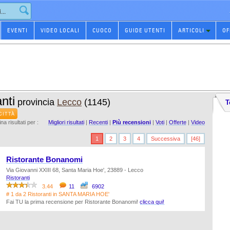
EVENTI
VIDEO LOCALI
CUOCO
GUIDE UTENTI
ARTICOLI
OF
nti
provincia
Lecco
(1145)
T
CITTÀ
na risultati per :
Migliori risultati
|
Recenti
|
Più recensioni
|
Voti
|
Offerte
|
Video
1
2
3
4
Successiva
[46]
Ristorante Bonanomi
Via Giovanni XXIII 68, Santa Maria Hoe', 23889 - Lecco
Ristoranti
3.44
11
6902
# 1 da 2 Ristoranti in SANTA MARIA HOE'
Fai TU la prima recensione per Ristorante Bonanomi!
clicca qui!