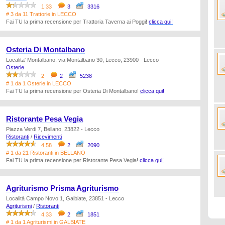
1.33
3
3316
# 3 da 11 Trattorie in LECCO
Fai TU la prima recensione per Trattoria Taverna ai Poggi!
clicca qui!
Osteria Di Montalbano
Localita' Montalbano, via Montalbano 30, Lecco, 23900 - Lecco
Osterie
2
2
5238
# 1 da 1 Osterie in LECCO
Fai TU la prima recensione per Osteria Di Montalbano!
clicca qui!
Ristorante Pesa Vegia
Piazza Verdi 7, Bellano, 23822 - Lecco
Ristoranti
/
Ricevimenti
4.58
2
2090
# 1 da 21 Ristoranti in BELLANO
Fai TU la prima recensione per Ristorante Pesa Vegia!
clicca qui!
Agriturismo Prisma Agriturismo
Località Campo Novo 1, Galbiate, 23851 - Lecco
Agriturismi
/
Ristoranti
4.33
2
1851
# 1 da 1 Agriturismi in GALBIATE