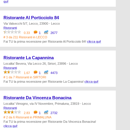
qui!
Ristorante Al Porticciolo 84
Via Valsecchi 5/7, Lecco, 23900 - Lecco
Ristoranti
0.33
1
2677
# 3 da 211 Ristoranti in LECCO
Fai TU la prima recensione per Ristorante Al Porticciolo 84!
clicca qui!
Ristorante La Capannina
Localita' Bevera, Via Lecco 26, Sirtori, 23896 - Lecco
Ristoranti
1.67
1
4473
# 1 da 7 Ristoranti in SIRTORI
Fai TU la prima recensione per Ristorante La Capannina!
clicca qui!
Ristorante Da Vincenza Bonacina
Localita' Vimogno, via IV Novembre, Primaluna, 23819 - Lecco
Ristoranti
2.83
1
2732
# 2 da 6 Ristoranti in PRIMALUNA
Fai TU la prima recensione per Ristorante Da Vincenza Bonacina!
clicca qui!