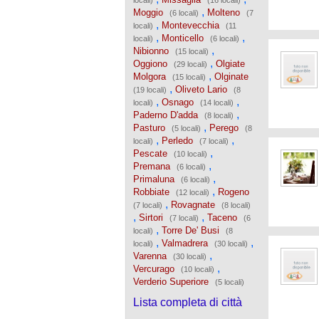
locali)
(16 locali)
,
Moggio
Molteno
(6 locali)
(7
,
Montevecchia
locali)
(11
,
,
Monticello
locali)
(6 locali)
,
Nibionno
(15 locali)
,
Oggiono
Olgiate
(29 locali)
,
Molgora
Olginate
(15 locali)
,
Oliveto Lario
(19 locali)
(8
,
,
Osnago
locali)
(14 locali)
,
Paderno D'adda
(8 locali)
,
Pasturo
Perego
(5 locali)
(8
,
,
Perledo
locali)
(7 locali)
,
Pescate
(10 locali)
,
Premana
(6 locali)
,
Primaluna
(6 locali)
,
Robbiate
Rogeno
(12 locali)
,
Rovagnate
(7 locali)
(8 locali)
,
,
Sirtori
Taceno
(7 locali)
(6
,
Torre De' Busi
locali)
(8
,
,
Valmadrera
locali)
(30 locali)
,
Varenna
(30 locali)
,
Vercurago
(10 locali)
Verderio Superiore
(5 locali)
Lista completa di città