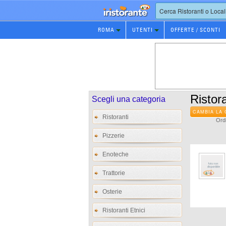
Prenotazione
ROMA
UTENTI
OFFERTE / SCONTI
Ristorante
Ristora
Scegli una categoria
CAMBIA LA 
Ristoranti
Ordi
Pizzerie
Enoteche
Trattorie
Osterie
Ristoranti Etnici