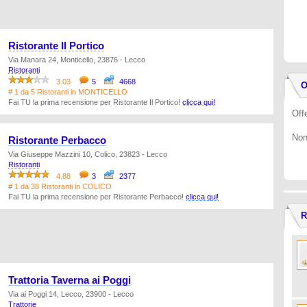
Ristorante Il Portico
Via Manara 24, Monticello, 23876 - Lecco
Ristoranti
3.03
5
4668
O
# 1 da 5 Ristoranti in MONTICELLO
Fai TU la prima recensione per Ristorante Il Portico!
clicca qui!
Offe
Non
Ristorante Perbacco
Via Giuseppe Mazzini 10, Colico, 23823 - Lecco
Ristoranti
4.88
3
2377
# 1 da 38 Ristoranti in COLICO
Fai TU la prima recensione per Ristorante Perbacco!
clicca qui!
R
Trattoria Taverna ai Poggi
Via ai Poggi 14, Lecco, 23900 - Lecco
Trattorie