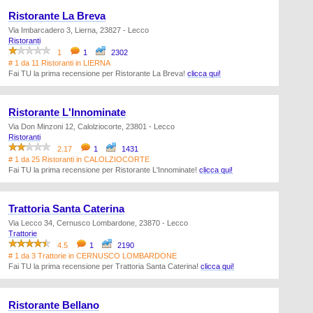
Ristorante La Breva
Via Imbarcadero 3, Lierna, 23827 - Lecco
Ristoranti
1
1
2302
# 1 da 11 Ristoranti in LIERNA
Fai TU la prima recensione per Ristorante La Breva!
clicca qui!
Ristorante L'Innominate
Via Don Minzoni 12, Calolziocorte, 23801 - Lecco
Ristoranti
2.17
1
1431
# 1 da 25 Ristoranti in CALOLZIOCORTE
Fai TU la prima recensione per Ristorante L'Innominate!
clicca qui!
Trattoria Santa Caterina
Via Lecco 34, Cernusco Lombardone, 23870 - Lecco
Trattorie
4.5
1
2190
# 1 da 3 Trattorie in CERNUSCO LOMBARDONE
Fai TU la prima recensione per Trattoria Santa Caterina!
clicca qui!
Ristorante Bellano