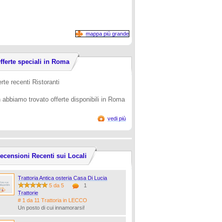
mappa più grande
fferte speciali in Roma
rte recenti Ristoranti
 abbiamo trovato offerte disponibili in Roma
vedi più
ecensioni Recenti sui Locali
Trattoria Antica osteria Casa Di Lucia
5 da 5
1
Trattorie
# 1 da 11 Trattoria in LECCO
Un posto di cui innamorarsi!