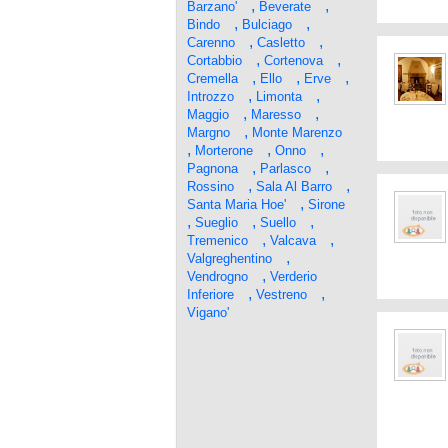
,
,
Barzano'
Beverate
,
,
Bindo
Bulciago
,
,
Carenno
Casletto
,
,
Cortabbio
Cortenova
,
,
,
Cremella
Ello
Erve
,
,
Introzzo
Limonta
,
,
Maggio
Maresso
,
Margno
Monte Marenzo
,
,
,
Morterone
Onno
,
,
Pagnona
Parlasco
,
,
Rossino
Sala Al Barro
,
Santa Maria Hoe'
Sirone
,
,
,
Sueglio
Suello
,
,
Tremenico
Valcava
,
Valgreghentino
,
Vendrogno
Verderio
,
,
Inferiore
Vestreno
Vigano'