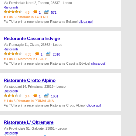
Via Provinciale Nord 2, Taceno, 23837 - Lecco
Ristoranti
4.5
1
571
# 1 da 6 Ristoranti in TACENO
Fai TU la prima recensione per Ristorante Bellano!
clicca qui!
Ristorante Cascina Edvige
Via Roncaglio 11, Civate, 23862 - Lecco
Ristoranti
4.33
1
2310
# 1 da 11 Ristoranti in CIVATE
Fai TU la prima recensione per Ristorante Cascina Edvige!
clicca qui!
Ristorante Crotto Alpino
Via stoppani 14, Primaluna, 23819 - Lecco
Ristoranti
3.4
1
1001
# 1 da 6 Ristoranti in PRIMALUNA
Fai TU la prima recensione per Ristorante Crotto Alpino!
clicca qui!
Ristorante L' Oltremare
Via Provinciale 51, Galbiate, 23851 - Lecco
Ristoranti