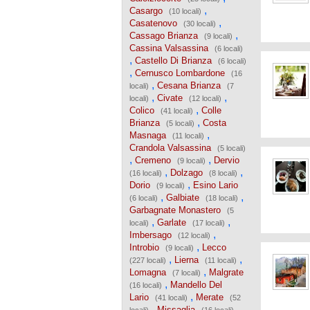
,
Casargo
(10 locali)
,
Casatenovo
(30 locali)
,
Cassago Brianza
(9 locali)
Cassina Valsassina
(6 locali)
,
Castello Di Brianza
(6 locali)
,
Cernusco Lombardone
(16
,
Cesana Brianza
locali)
(7
,
,
Civate
locali)
(12 locali)
,
Colico
Colle
(41 locali)
,
Brianza
Costa
(5 locali)
,
Masnaga
(11 locali)
Crandola Valsassina
(5 locali)
,
,
Cremeno
Dervio
(9 locali)
,
,
Dolzago
(16 locali)
(8 locali)
,
Dorio
Esino Lario
(9 locali)
,
,
Galbiate
(6 locali)
(18 locali)
Garbagnate Monastero
(5
,
,
Garlate
locali)
(17 locali)
,
Imbersago
(12 locali)
,
Introbio
Lecco
(9 locali)
,
,
Lierna
(227 locali)
(11 locali)
,
Lomagna
Malgrate
(7 locali)
,
Mandello Del
(16 locali)
,
Lario
Merate
(41 locali)
(52
,
,
Missaglia