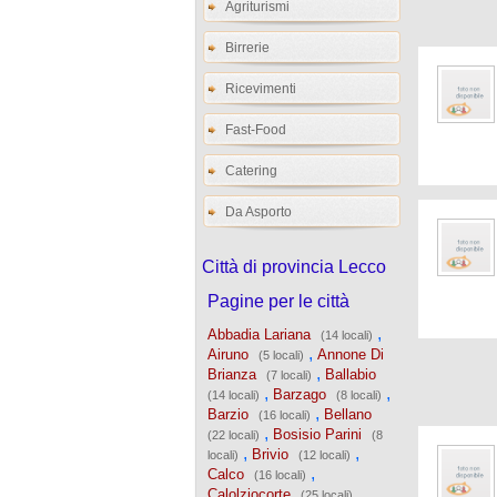
Agriturismi
Birrerie
Ricevimenti
Fast-Food
Catering
Da Asporto
Città di provincia Lecco
Pagine per le città
,
Abbadia Lariana
(14 locali)
,
Airuno
Annone Di
(5 locali)
,
Brianza
Ballabio
(7 locali)
,
,
Barzago
(14 locali)
(8 locali)
,
Barzio
Bellano
(16 locali)
,
Bosisio Parini
(22 locali)
(8
,
,
Brivio
locali)
(12 locali)
,
Calco
(16 locali)
,
Calolziocorte
(25 locali)