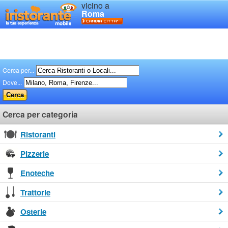
vicino a
Roma
Cerca per...
Dove...
Cerca per categoria
Ristoranti
Pizzerie
Enoteche
Trattorie
Osterie