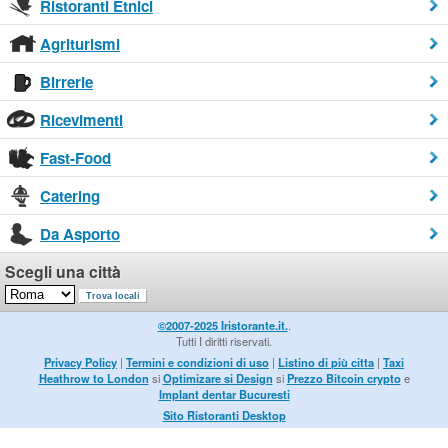
Ristoranti Etnici
Agriturismi
Birrerie
Ricevimenti
Fast-Food
Catering
Da Asporto
Scegli una città
©2007-2025 Iristorante.it.
.
Tutti I diritti riservati.
Privacy Policy
|
Termini e condizioni di uso
|
Listino di più citta
|
Taxi
Heathrow to London
si
Optimizare si Design
si
Prezzo Bitcoin crypto
e
Implant dentar Bucuresti
Sito Ristoranti Desktop