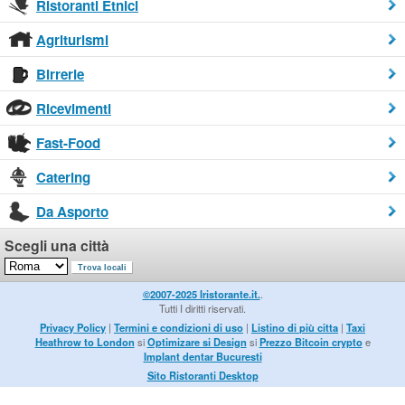
Ristoranti Etnici
Agriturismi
Birrerie
Ricevimenti
Fast-Food
Catering
Da Asporto
Scegli una città
©2007-2025 Iristorante.it.
.
Tutti I diritti riservati.
Privacy Policy
|
Termini e condizioni di uso
|
Listino di più citta
|
Taxi
Heathrow to London
si
Optimizare si Design
si
Prezzo Bitcoin crypto
e
Implant dentar Bucuresti
Sito Ristoranti Desktop