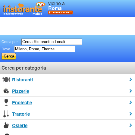
vicino a
Roma
Cerca per...
Dove...
Cerca per categoria
Ristoranti
Pizzerie
Enoteche
Trattorie
Osterie