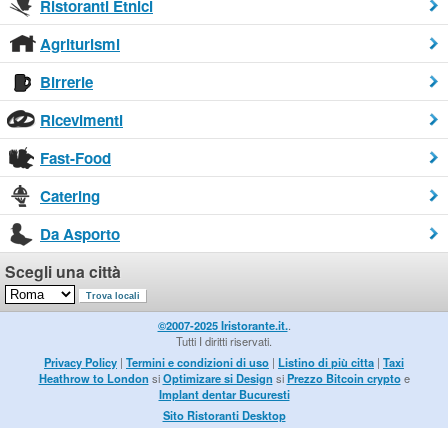
Ristoranti Etnici
Agriturismi
Birrerie
Ricevimenti
Fast-Food
Catering
Da Asporto
Scegli una città
©2007-2025 Iristorante.it.
.
Tutti I diritti riservati.
Privacy Policy
|
Termini e condizioni di uso
|
Listino di più citta
|
Taxi
Heathrow to London
si
Optimizare si Design
si
Prezzo Bitcoin crypto
e
Implant dentar Bucuresti
Sito Ristoranti Desktop