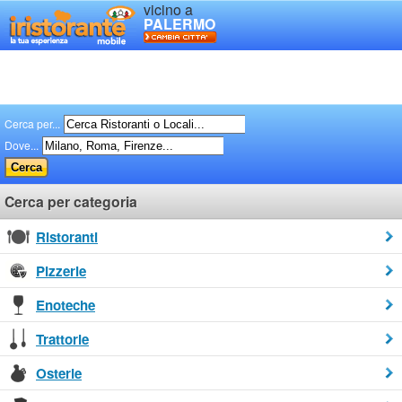
vicino a
PALERMO
Cerca per...
Dove...
Cerca per categoria
Ristoranti
Pizzerie
Enoteche
Trattorie
Osterie