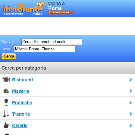
vicino a
Roma
Cerca per...
Dove...
Cerca per categoria
Ristoranti
Pizzerie
Enoteche
Trattorie
Osterie