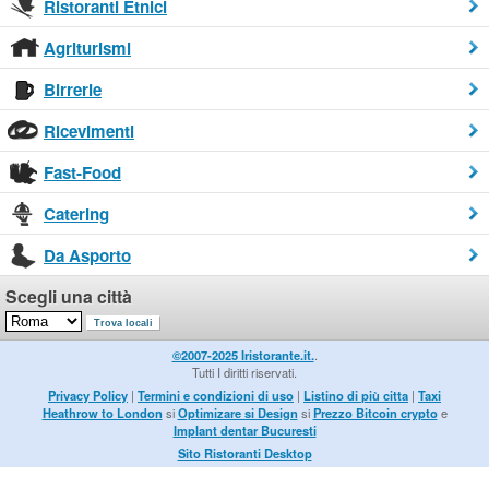
Ristoranti Etnici
Agriturismi
Birrerie
Ricevimenti
Fast-Food
Catering
Da Asporto
Scegli una città
©2007-2025 Iristorante.it.
.
Tutti I diritti riservati.
Privacy Policy
|
Termini e condizioni di uso
|
Listino di più citta
|
Taxi
Heathrow to London
si
Optimizare si Design
si
Prezzo Bitcoin crypto
e
Implant dentar Bucuresti
Sito Ristoranti Desktop