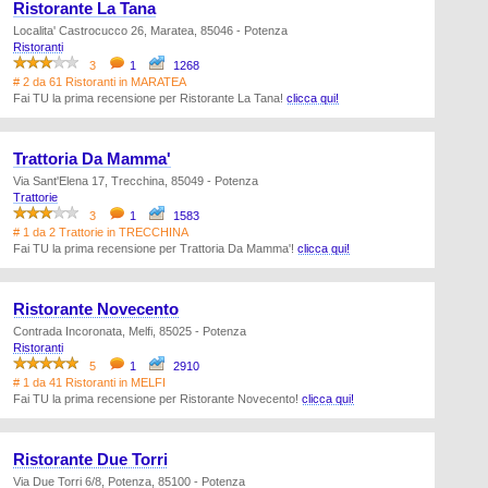
Ristorante La Tana
Localita' Castrocucco 26, Maratea, 85046 - Potenza
Ristoranti
3
1
1268
# 2 da 61 Ristoranti in MARATEA
Fai TU la prima recensione per Ristorante La Tana!
clicca qui!
Trattoria Da Mamma'
Via Sant'Elena 17, Trecchina, 85049 - Potenza
Trattorie
3
1
1583
# 1 da 2 Trattorie in TRECCHINA
Fai TU la prima recensione per Trattoria Da Mamma'!
clicca qui!
Ristorante Novecento
Contrada Incoronata, Melfi, 85025 - Potenza
Ristoranti
5
1
2910
# 1 da 41 Ristoranti in MELFI
Fai TU la prima recensione per Ristorante Novecento!
clicca qui!
Ristorante Due Torri
Via Due Torri 6/8, Potenza, 85100 - Potenza