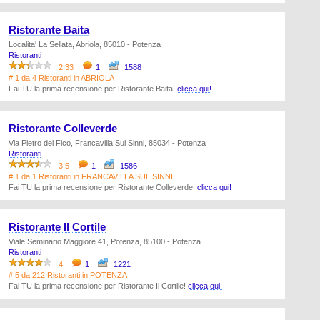
Ristorante Baita
Localita' La Sellata, Abriola, 85010 - Potenza
Ristoranti
2.33
1
1588
# 1 da 4 Ristoranti in ABRIOLA
Fai TU la prima recensione per Ristorante Baita!
clicca qui!
Ristorante Colleverde
Via Pietro del Fico, Francavilla Sul Sinni, 85034 - Potenza
Ristoranti
3.5
1
1586
# 1 da 1 Ristoranti in FRANCAVILLA SUL SINNI
Fai TU la prima recensione per Ristorante Colleverde!
clicca qui!
Ristorante Il Cortile
Viale Seminario Maggiore 41, Potenza, 85100 - Potenza
Ristoranti
4
1
1221
# 5 da 212 Ristoranti in POTENZA
Fai TU la prima recensione per Ristorante Il Cortile!
clicca qui!