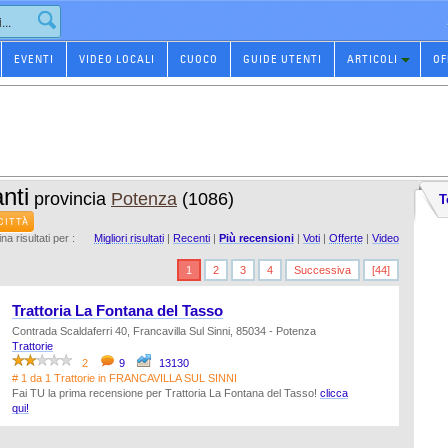
EVENTI
VIDEO LOCALI
CUOCO
GUIDE UTENTI
ARTICOLI
OF
nti
provincia
Potenza
(1086)
T
CITTÀ
na risultati per :
Migliori risultati
|
Recenti
|
Più recensioni
|
Voti
|
Offerte
|
Video
1
2
3
4
Successiva
[44]
Trattoria La Fontana del Tasso
Contrada Scaldaferri 40, Francavilla Sul Sinni, 85034 - Potenza
Trattorie
2
9
13130
# 1 da 1 Trattorie in FRANCAVILLA SUL SINNI
Fai TU la prima recensione per Trattoria La Fontana del Tasso!
clicca
qui!