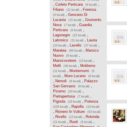
,
,
Corleto Perticara
(6 locali)
,
Filiano
Forenza
(11 locali)
,
Genzano Di
(6 locali)
,
Lucania
Grumento
(15 locali)
,
Nova
Guardia
(7 locali)
,
Perticara
(6 locali)
,
Lagonegro
(22 locali)
,
Latronico
Lauria
(11 locali)
,
,
Lavello
(24 locali)
(37 locali)
,
Maratea
Marsico
(66 locali)
,
Nuovo
(9 locali)
,
Marsicovetere
(13 locali)
,
Melfi
Moliterno
(46 locali)
,
Montemurro
(11 locali)
(5
,
Muro Lucano
locali)
(8 locali)
,
,
Nemoli
Palazzo
(8 locali)
,
San Gervasio
(8 locali)
,
Picerno
(20 locali)
,
Pietrapertosa
(7 locali)
,
Pignola
Potenza
(18 locali)
,
Rapolla
(229 locali)
(10 locali)
,
Rionero In Vulture
(53 locali)
,
,
Rivello
Rotonda
(13 locali)
,
,
Ruoti
(11 locali)
(5 locali)
San Costantino Albanese