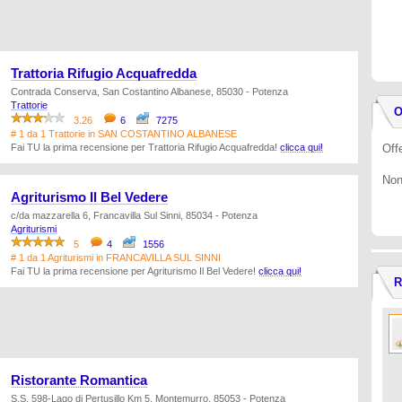
Trattoria Rifugio Acquafredda
Contrada Conserva, San Costantino Albanese, 85030 - Potenza
Trattorie
O
3.26
6
7275
# 1 da 1 Trattorie in SAN COSTANTINO ALBANESE
Fai TU la prima recensione per Trattoria Rifugio Acquafredda!
clicca qui!
Offe
Non
Agriturismo Il Bel Vedere
c/da mazzarella 6, Francavilla Sul Sinni, 85034 - Potenza
Agriturismi
5
4
1556
# 1 da 1 Agriturismi in FRANCAVILLA SUL SINNI
Fai TU la prima recensione per Agriturismo Il Bel Vedere!
clicca qui!
R
Ristorante Romantica
S.S. 598-Lago di Pertusillo Km 5, Montemurro, 85053 - Potenza