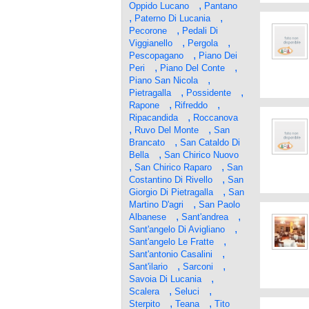
,
Oppido Lucano
Pantano
,
,
Paterno Di Lucania
,
Pecorone
Pedali Di
,
,
Viggianello
Pergola
,
Pescopagano
Piano Dei
,
,
Peri
Piano Del Conte
,
Piano San Nicola
,
,
Pietragalla
Possidente
,
,
Rapone
Rifreddo
,
Ripacandida
Roccanova
,
,
Ruvo Del Monte
San
,
Brancato
San Cataldo Di
,
Bella
San Chirico Nuovo
,
,
San Chirico Raparo
San
,
Costantino Di Rivello
San
,
Giorgio Di Pietragalla
San
,
Martino D'agri
San Paolo
,
,
Albanese
Sant'andrea
,
Sant'angelo Di Avigliano
,
Sant'angelo Le Fratte
,
Sant'antonio Casalini
,
,
Sant'ilario
Sarconi
,
Savoia Di Lucania
,
,
Scalera
Seluci
,
,
Sterpito
Teana
Tito