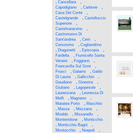
,
,
Cancellara
,
,
Capodigiano
Carbone
,
Casa Del Conte
,
Castelgrande
Castelluccio
,
Superiore
,
Castelsaraceno
Castronuovo Di
,
,
Sant'andrea
Cerri
,
Cersosimo
Cogliandrino
,
,
,
Dragonetti
Episcopia
,
Fardella
Fiumicello Santa
,
,
Venere
Foggiano
,
Francavilla Sul Sinni
,
,
Frusci
Galaino
Galdo
,
,
Di Lauria
Gallicchio
,
,
Gaudiano
Ginestra
,
,
Giuliano
Lagopesole
,
Laurenzana
Leonessa Di
,
,
Melfi
Magnano
,
Maratea Porto
Maschito
,
,
,
Massa
Mezzana
,
,
Miraldo
Missanello
,
Montemilone
Monticchio
,
,
Monticchio Bagni
,
,
Montocchio
Noepoli