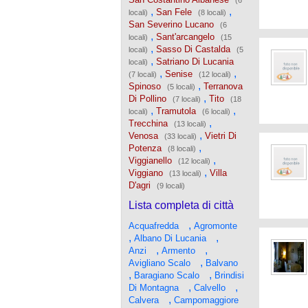
(6
,
,
San Fele
locali)
(8 locali)
San Severino Lucano
(6
,
Sant'arcangelo
locali)
(15
,
Sasso Di Castalda
locali)
(5
,
Satriano Di Lucania
locali)
,
,
Senise
(7 locali)
(12 locali)
,
Spinoso
Terranova
(5 locali)
,
Di Pollino
Tito
(7 locali)
(18
,
,
Tramutola
locali)
(6 locali)
,
Trecchina
(13 locali)
,
Venosa
Vietri Di
(33 locali)
,
Potenza
(8 locali)
,
Viggianello
(12 locali)
,
Viggiano
Villa
(13 locali)
D'agri
(9 locali)
Lista completa di città
,
Acquafredda
Agromonte
,
,
Albano Di Lucania
,
,
Anzi
Armento
,
Avigliano Scalo
Balvano
,
,
Baragiano Scalo
Brindisi
,
,
Di Montagna
Calvello
,
Calvera
Campomaggiore