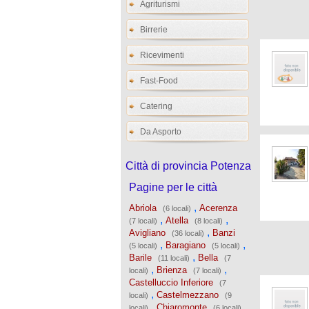
Agriturismi
Birrerie
Ricevimenti
Fast-Food
Catering
Da Asporto
Città di provincia Potenza
Pagine per le città
,
Abriola
Acerenza
(6 locali)
,
,
Atella
(7 locali)
(8 locali)
,
Avigliano
Banzi
(36 locali)
,
,
Baragiano
(5 locali)
(5 locali)
,
Barile
Bella
(11 locali)
(7
,
,
Brienza
locali)
(7 locali)
Castelluccio Inferiore
(7
,
Castelmezzano
locali)
(9
,
Chiaromonte
locali)
(6 locali)