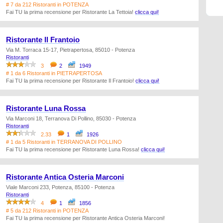
# 7 da 212 Ristoranti in POTENZA
Fai TU la prima recensione per Ristorante La Tettoia!
clicca qui!
Ristorante Il Frantoio
Via M. Torraca 15-17, Pietrapertosa, 85010 - Potenza
Ristoranti
3
2
1949
# 1 da 6 Ristoranti in PIETRAPERTOSA
Fai TU la prima recensione per Ristorante Il Frantoio!
clicca qui!
Ristorante Luna Rossa
Via Marconi 18, Terranova Di Pollino, 85030 - Potenza
Ristoranti
2.33
1
1926
# 1 da 5 Ristoranti in TERRANOVA DI POLLINO
Fai TU la prima recensione per Ristorante Luna Rossa!
clicca qui!
Ristorante Antica Osteria Marconi
Viale Marconi 233, Potenza, 85100 - Potenza
Ristoranti
4
1
1856
# 5 da 212 Ristoranti in POTENZA
Fai TU la prima recensione per Ristorante Antica Osteria Marconi!