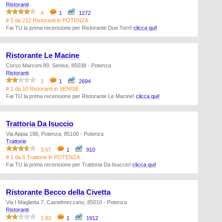
Ristoranti
4
1
1272
# 5 da 212 Ristoranti in POTENZA
Fai TU la prima recensione per Ristorante Due Torri!
clicca qui!
Ristorante Le Macine
Corso Marconi 89, Senise, 85038 - Potenza
Ristoranti
2
1
2694
# 1 da 10 Ristoranti in SENISE
Fai TU la prima recensione per Ristorante Le Macine!
clicca qui!
Trattoria Da Isuccio
Via Appia 198, Potenza, 85100 - Potenza
Trattorie
3.67
1
910
# 1 da 6 Trattorie in POTENZA
Fai TU la prima recensione per Trattoria Da Isuccio!
clicca qui!
Ristorante Becco della Civetta
Via I Maglietta 7, Castelmezzano, 85010 - Potenza
Ristoranti
1.83
1
1912