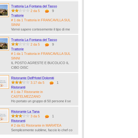
Trattoria La Fontana del Tasso
2 da 5
9
Trattorie
# 1 da 1 Trattoria in FRANCAVILLA SUL
SINNI
Vorrei sapere cortesemente il tipo di me
Trattoria La Fontana del Tasso
2 da 5
9
Trattorie
# 1 da 1 Trattoria in FRANCAVILLA SUL
SINNI
IL POSTO AGRESTE E BUCOLICO IL
CIBO DISC
Ristorante Dell'Hotel Dolomiti
3.17 da 5
1
Ristoranti
# 1 da 7 Ristorante in
CASTELMEZZANO
Ho portato un gruppo di 50 persone il se
Ristorante La Tana
3 da 5
1
Ristoranti
# 2 da 61 Ristorante in MARATEA
Semplicemente sublime, faccio lo chef co