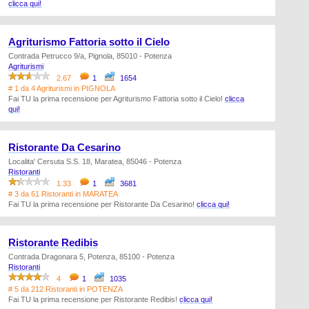
clicca qui!
Agriturismo Fattoria sotto il Cielo
Contrada Petrucco 9/a, Pignola, 85010 - Potenza
Agriturismi
2.67
1
1654
# 1 da 4 Agriturismi in PIGNOLA
Fai TU la prima recensione per Agriturismo Fattoria sotto il Cielo!
clicca
qui!
Ristorante Da Cesarino
Localita' Cersuta S.S. 18, Maratea, 85046 - Potenza
Ristoranti
1.33
1
3681
# 3 da 61 Ristoranti in MARATEA
Fai TU la prima recensione per Ristorante Da Cesarino!
clicca qui!
Ristorante Redibis
Contrada Dragonara 5, Potenza, 85100 - Potenza
Ristoranti
4
1
1035
# 5 da 212 Ristoranti in POTENZA
Fai TU la prima recensione per Ristorante Redibis!
clicca qui!