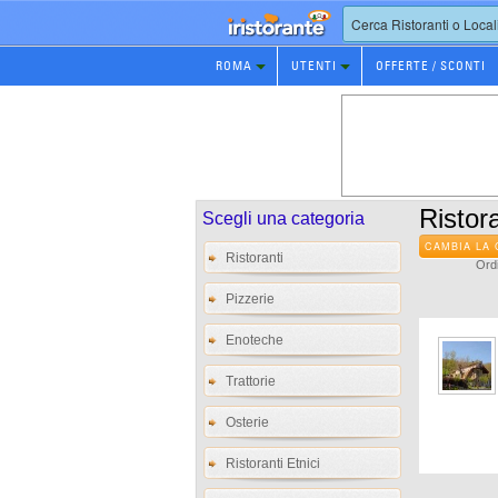
Prenotazione
ROMA
UTENTI
OFFERTE / SCONTI
Ristorante
Ristora
Scegli una categoria
CAMBIA LA 
Ristoranti
Ordi
Pizzerie
Enoteche
Trattorie
Osterie
Ristoranti Etnici