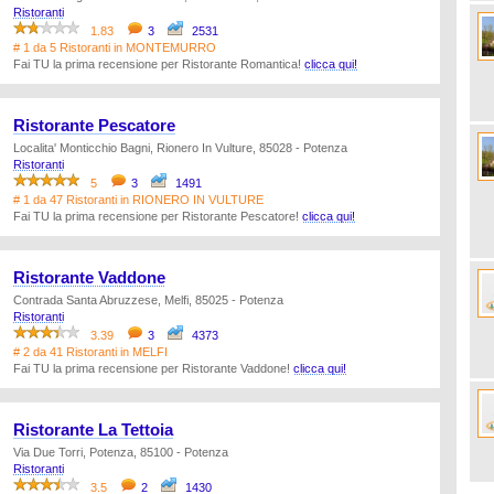
Ristoranti
1.83
3
2531
# 1 da 5 Ristoranti in MONTEMURRO
Fai TU la prima recensione per Ristorante Romantica!
clicca qui!
Ristorante Pescatore
Localita' Monticchio Bagni, Rionero In Vulture, 85028 - Potenza
Ristoranti
5
3
1491
# 1 da 47 Ristoranti in RIONERO IN VULTURE
Fai TU la prima recensione per Ristorante Pescatore!
clicca qui!
Ristorante Vaddone
Contrada Santa Abruzzese, Melfi, 85025 - Potenza
Ristoranti
3.39
3
4373
# 2 da 41 Ristoranti in MELFI
Fai TU la prima recensione per Ristorante Vaddone!
clicca qui!
Ristorante La Tettoia
Via Due Torri, Potenza, 85100 - Potenza
Ristoranti
3.5
2
1430