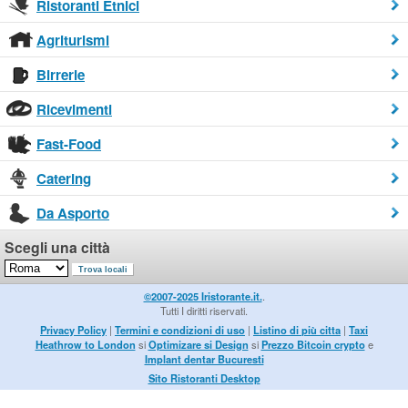
Ristoranti Etnici
Agriturismi
Birrerie
Ricevimenti
Fast-Food
Catering
Da Asporto
Scegli una città
©2007-2025 Iristorante.it.
.
Tutti I diritti riservati.
Privacy Policy
|
Termini e condizioni di uso
|
Listino di più citta
|
Taxi
Heathrow to London
si
Optimizare si Design
si
Prezzo Bitcoin crypto
e
Implant dentar Bucuresti
Sito Ristoranti Desktop