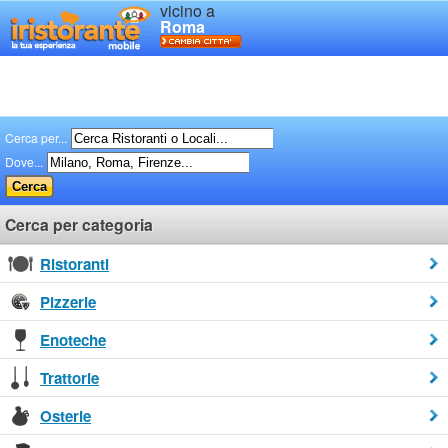
vicino a
Roma
Cerca per...
Dove...
Cerca per categoria
Ristoranti
Pizzerie
Enoteche
Trattorie
Osterie