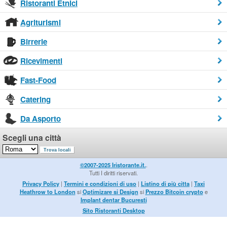
Ristoranti Etnici
Agriturismi
Birrerie
Ricevimenti
Fast-Food
Catering
Da Asporto
Scegli una città
©2007-2025 Iristorante.it.
.
Tutti I diritti riservati.
Privacy Policy
|
Termini e condizioni di uso
|
Listino di più citta
|
Taxi
Heathrow to London
si
Optimizare si Design
si
Prezzo Bitcoin crypto
e
Implant dentar Bucuresti
Sito Ristoranti Desktop