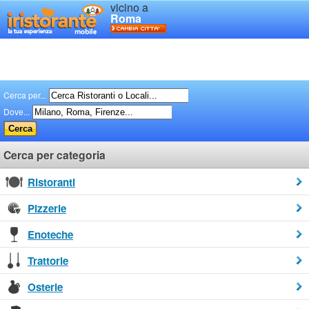
vicino a
Roma
Cerca per...
Dove...
Cerca per categoria
Ristoranti
Pizzerie
Enoteche
Trattorie
Osterie