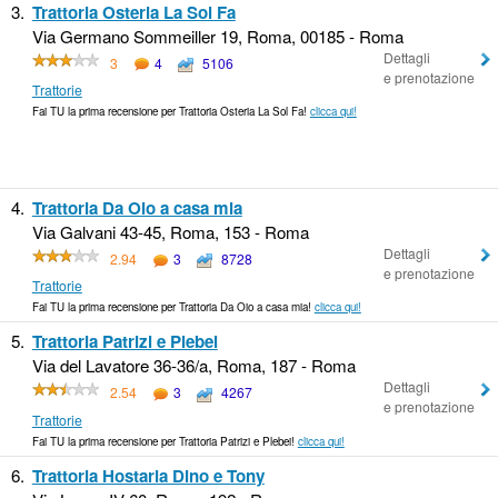
3.
Trattoria Osteria La Sol Fa
Via Germano Sommeiller 19, Roma, 00185 - Roma
Dettagli
3
4
5106
e prenotazione
Trattorie
Fai TU la prima recensione per Trattoria Osteria La Sol Fa!
clicca qui!
4.
Trattoria Da Oio a casa mia
Via Galvani 43-45, Roma, 153 - Roma
Dettagli
2.94
3
8728
e prenotazione
Trattorie
Fai TU la prima recensione per Trattoria Da Oio a casa mia!
clicca qui!
5.
Trattoria Patrizi e Plebei
Via del Lavatore 36-36/a, Roma, 187 - Roma
Dettagli
2.54
3
4267
e prenotazione
Trattorie
Fai TU la prima recensione per Trattoria Patrizi e Plebei!
clicca qui!
6.
Trattoria Hostaria Dino e Tony