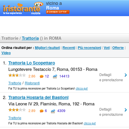
vicino a
Roma
Trattorie
/
Trattoria
() in ROMA
Ordina risultati per :
Migliori risultati
|
Recenti
|
Più recensioni
|
Voti
|
Offerte
|
Video
1.
Trattoria Lo Scopettaro
Lungotevere Testaccio 7, Roma, 00153 - Roma
Dettagli
2.86
12
14413
e prenotazione
/
Trattorie
Ristoranti
Fai TU la prima recensione per Trattoria Lo Scopettaro!
clicca qui!
2.
Trattoria Hostaria dei Bastioni
Via Leone IV 29, Flaminio, Roma, 192 - Roma
Dettagli
2.89
6
4309
e prenotazione
Trattorie
Fai TU la prima recensione per Trattoria Hostaria dei Bastioni!
clicca qui!