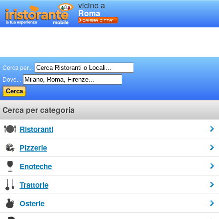
vicino a
Roma
Cerca per...
Dove...
Cerca per categoria
Ristoranti
Pizzerie
Enoteche
Trattorie
Osterie