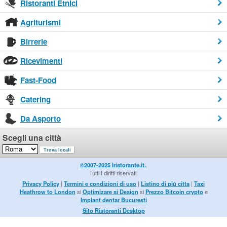
Ristoranti Etnici
Agriturismi
Birrerie
Ricevimenti
Fast-Food
Catering
Da Asporto
Scegli una città
©2007-2025 Iristorante.it.
.
Tutti I diritti riservati.
Privacy Policy
|
Termini e condizioni di uso
|
Listino di più citta
|
Taxi
Heathrow to London
si
Optimizare si Design
si
Prezzo Bitcoin crypto
e
Implant dentar Bucuresti
Sito Ristoranti Desktop