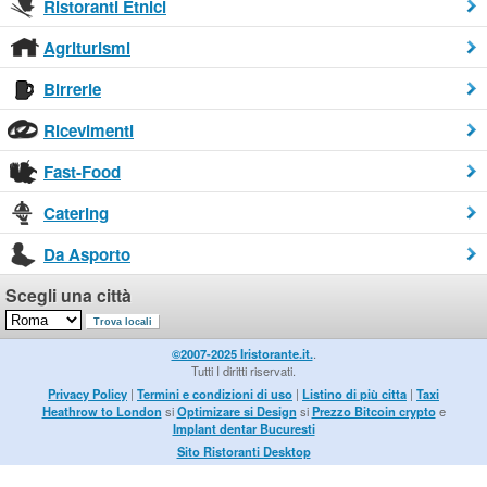
Ristoranti Etnici
Agriturismi
Birrerie
Ricevimenti
Fast-Food
Catering
Da Asporto
Scegli una città
©2007-2025 Iristorante.it.
.
Tutti I diritti riservati.
Privacy Policy
|
Termini e condizioni di uso
|
Listino di più citta
|
Taxi
Heathrow to London
si
Optimizare si Design
si
Prezzo Bitcoin crypto
e
Implant dentar Bucuresti
Sito Ristoranti Desktop