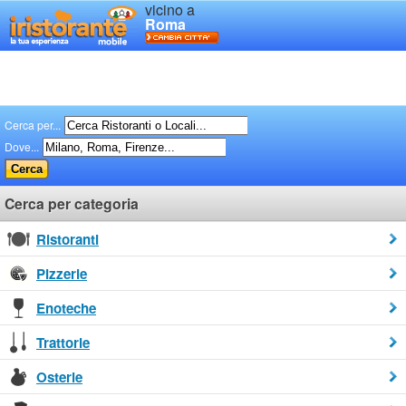
vicino a
Roma
Cerca per...
Dove...
Cerca per categoria
Ristoranti
Pizzerie
Enoteche
Trattorie
Osterie