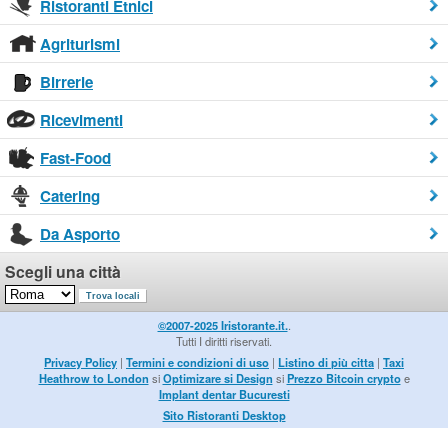
Ristoranti Etnici
Agriturismi
Birrerie
Ricevimenti
Fast-Food
Catering
Da Asporto
Scegli una città
©2007-2025 Iristorante.it.
.
Tutti I diritti riservati.
Privacy Policy
|
Termini e condizioni di uso
|
Listino di più citta
|
Taxi
Heathrow to London
si
Optimizare si Design
si
Prezzo Bitcoin crypto
e
Implant dentar Bucuresti
Sito Ristoranti Desktop