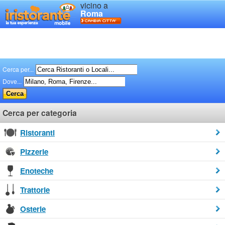
vicino a
Roma
Cerca per...
Dove...
Cerca per categoria
Ristoranti
Pizzerie
Enoteche
Trattorie
Osterie