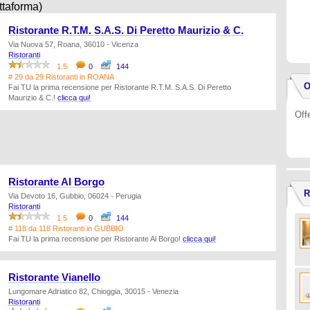
ttaforma)
Ristorante R.T.M. S.A.S. Di Peretto Maurizio & C.
Via Nuova 57, Roana, 36010 - Vicenza
Ristoranti
1.5
0
144
# 29 da 29 Ristoranti in ROANA
O
Fai TU la prima recensione per Ristorante R.T.M. S.A.S. Di Peretto
Maurizio & C.!
clicca qui!
Off
Ristorante Al Borgo
R
Via Devoto 16, Gubbio, 06024 - Perugia
Ristoranti
1.5
0
144
# 118 da 118 Ristoranti in GUBBIO
Fai TU la prima recensione per Ristorante Al Borgo!
clicca qui!
Ristorante Vianello
Lungomare Adriatico 82, Chioggia, 30015 - Venezia
Ristoranti