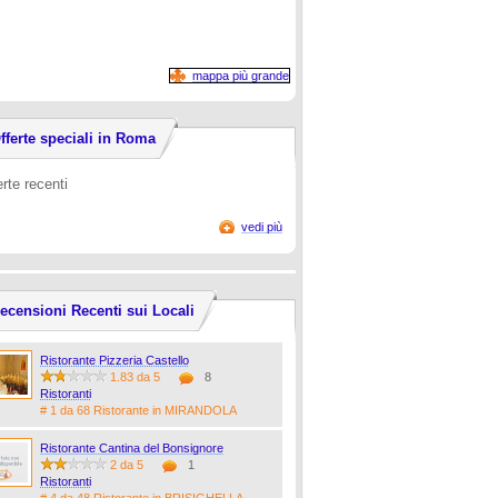
mappa più grande
fferte speciali in Roma
erte recenti
vedi più
ecensioni Recenti sui Locali
Ristorante Pizzeria Castello
1.83 da 5
8
Ristoranti
# 1 da 68 Ristorante in MIRANDOLA
Ristorante Cantina del Bonsignore
2 da 5
1
Ristoranti