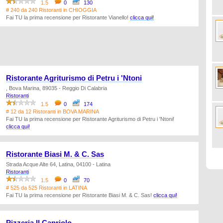
1.5
0
130
# 240 da 240 Ristoranti in CHIOGGIA
Fai TU la prima recensione per Ristorante Vianello!
clicca qui!
Ristorante Agriturismo di Petru i 'Ntoni
, Bova Marina, 89035 - Reggio Di Calabria
Ristoranti
1.5
0
174
# 12 da 12 Ristoranti in BOVA MARINA
Fai TU la prima recensione per Ristorante Agriturismo di Petru i 'Ntoni!
clicca qui!
Ristorante Biasi M. & C. Sas
Strada Acque Alte 64, Latina, 04100 - Latina
Ristoranti
1.5
0
70
# 525 da 525 Ristoranti in LATINA
Fai TU la prima recensione per Ristorante Biasi M. & C. Sas!
clicca qui!