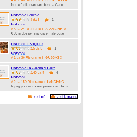
# 4 da 48 Ristorante in BRISIGHELLA
Non è facile mangiare bene a Capo
Ristorante il ducale
3 da 5
1
Ristoranti
# 3 da 24 Ristorante in SABBIONETA
€ 80 in due per mangiare male cose
Ristorante L'Artigliere
2.5 da 5
1
Ristoranti
# 1 da 36 Ristorante in GUSSAGO
Ristorante La Corona di Ferro
2.46 da 5
4
Ristoranti
# 2 da 150 Ristorante in LANCIANO
la peggior cucina mai provata in vita mi
vedi più
vedi la mappa