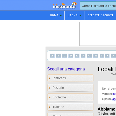
Prenotazione
ROMA
UTENTI
OFFERTE / SCONTI
Ristorante
A
B
C
D
E
F
G
H
I
J
K
Locali
Scegli una categoria
Ordi
Ristoranti
Pizzerie
Non ci sono 
Vorresti
ce
Enoteche
Oppure
ag
Trattorie
Abbiamo tr
Ristoranti