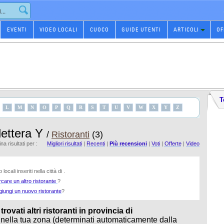
EVENTI
VIDEO LOCALI
CUOCO
GUIDE UTENTI
ARTICOLI
OF
T
L
M
N
O
P
Q
R
S
T
U
V
W
X
Y
Z
 lettera Y
/
Ristoranti
(3)
na risultati per :
Migliori risultati
|
Recenti
|
Più recensioni
|
Voti
|
Offerte
|
Video
locali inseriti nella città di .
rcare un altro ristorante
?
giungi un nuovo ristorante
?
ovati altri ristoranti in provincia di
 nella tua zona (determinati automaticamente dalla