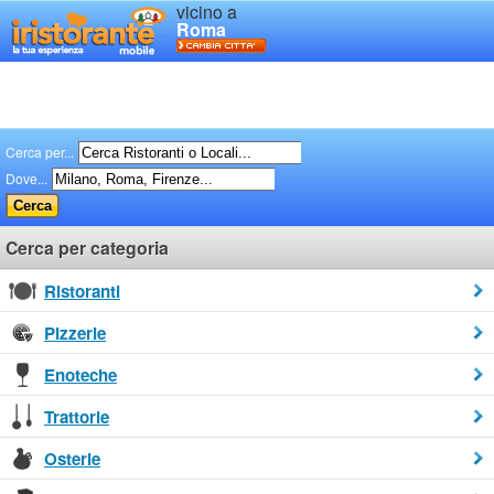
vicino a
Roma
Cerca per...
Dove...
Cerca per categoria
Ristoranti
Pizzerie
Enoteche
Trattorie
Osterie