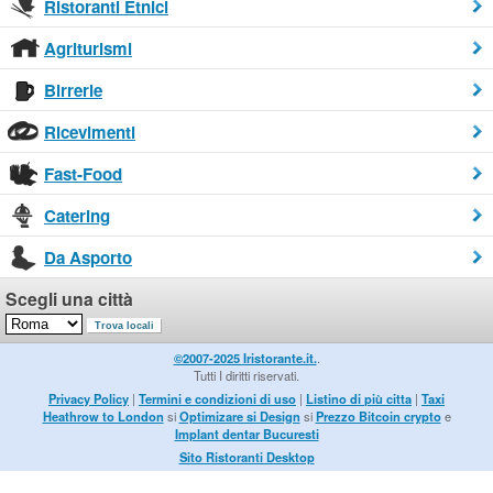
Ristoranti Etnici
Agriturismi
Birrerie
Ricevimenti
Fast-Food
Catering
Da Asporto
Scegli una città
©2007-2025 Iristorante.it.
.
Tutti I diritti riservati.
Privacy Policy
|
Termini e condizioni di uso
|
Listino di più citta
|
Taxi
Heathrow to London
si
Optimizare si Design
si
Prezzo Bitcoin crypto
e
Implant dentar Bucuresti
Sito Ristoranti Desktop