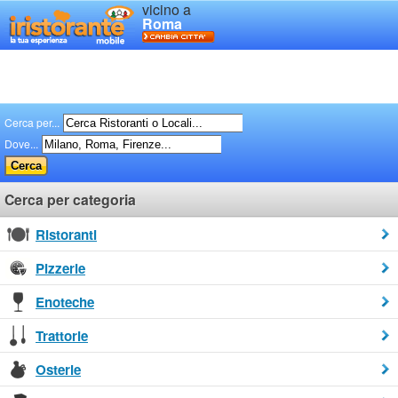
vicino a
Roma
Cerca per...
Dove...
Cerca per categoria
Ristoranti
Pizzerie
Enoteche
Trattorie
Osterie