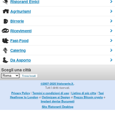
Ristoranti Etnici
Agriturismi
Birrerie
Ricevimenti
Fast-Food
Catering
Da Asporto
Scegli una città
©2007-2025 Iristorante.it.
.
Tutti I diritti riservati.
Privacy Policy
|
Termini e condizioni di uso
|
Listino di più citta
|
Taxi
Heathrow to London
si
Optimizare si Design
si
Prezzo Bitcoin crypto
e
Implant dentar Bucuresti
Sito Ristoranti Desktop