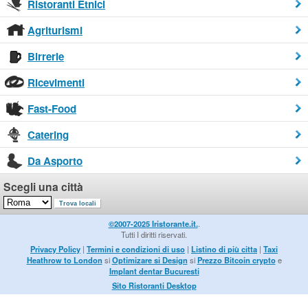
Ristoranti Etnici
Agriturismi
Birrerie
Ricevimenti
Fast-Food
Catering
Da Asporto
Scegli una città
©2007-2025 Iristorante.it.
.
Tutti I diritti riservati.
Privacy Policy
|
Termini e condizioni di uso
|
Listino di più citta
|
Taxi
Heathrow to London
si
Optimizare si Design
si
Prezzo Bitcoin crypto
e
Implant dentar Bucuresti
Sito Ristoranti Desktop