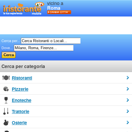
vicino a
Roma
Cerca per...
Dove...
Cerca per categoria
Ristoranti
Pizzerie
Enoteche
Trattorie
Osterie