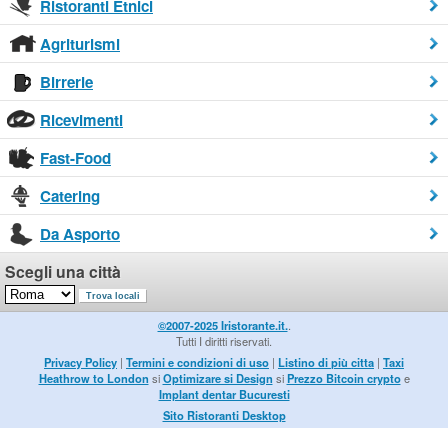
Ristoranti Etnici
Agriturismi
Birrerie
Ricevimenti
Fast-Food
Catering
Da Asporto
Scegli una città
©2007-2025 Iristorante.it.
.
Tutti I diritti riservati.
Privacy Policy
|
Termini e condizioni di uso
|
Listino di più citta
|
Taxi
Heathrow to London
si
Optimizare si Design
si
Prezzo Bitcoin crypto
e
Implant dentar Bucuresti
Sito Ristoranti Desktop