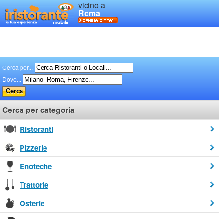
vicino a
Roma
Cerca per...
Dove...
Cerca per categoria
Ristoranti
Pizzerie
Enoteche
Trattorie
Osterie