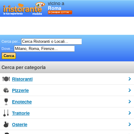
vicino a
Roma
Cerca per...
Dove...
Cerca per categoria
Ristoranti
Pizzerie
Enoteche
Trattorie
Osterie