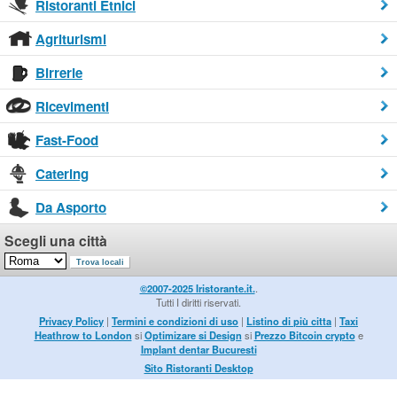
Ristoranti Etnici
Agriturismi
Birrerie
Ricevimenti
Fast-Food
Catering
Da Asporto
Scegli una città
©2007-2025 Iristorante.it.
.
Tutti I diritti riservati.
Privacy Policy
|
Termini e condizioni di uso
|
Listino di più citta
|
Taxi
Heathrow to London
si
Optimizare si Design
si
Prezzo Bitcoin crypto
e
Implant dentar Bucuresti
Sito Ristoranti Desktop