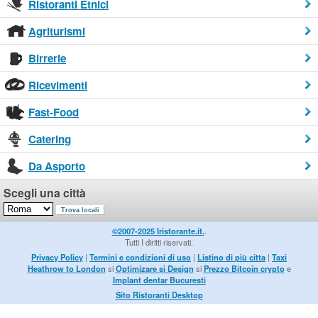
Ristoranti Etnici
Agriturismi
Birrerie
Ricevimenti
Fast-Food
Catering
Da Asporto
Scegli una città
©2007-2025 Iristorante.it.
.
Tutti I diritti riservati.
Privacy Policy
|
Termini e condizioni di uso
|
Listino di più citta
|
Taxi
Heathrow to London
si
Optimizare si Design
si
Prezzo Bitcoin crypto
e
Implant dentar Bucuresti
Sito Ristoranti Desktop