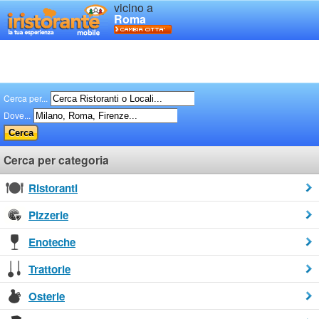
vicino a
Roma
Cerca per...
Dove...
Cerca per categoria
Ristoranti
Pizzerie
Enoteche
Trattorie
Osterie