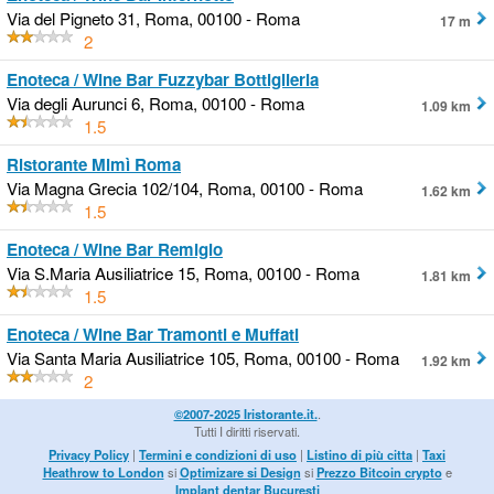
Via del Pigneto 31, Roma, 00100 - Roma
17 m
2
Enoteca / Wine Bar Fuzzybar Bottiglieria
Via degli Aurunci 6, Roma, 00100 - Roma
1.09 km
1.5
Ristorante Mimì Roma
Via Magna Grecia 102/104, Roma, 00100 - Roma
1.62 km
1.5
Enoteca / Wine Bar Remigio
Via S.Maria Ausiliatrice 15, Roma, 00100 - Roma
1.81 km
1.5
Enoteca / Wine Bar Tramonti e Muffati
Via Santa Maria Ausiliatrice 105, Roma, 00100 - Roma
1.92 km
2
©2007-2025 Iristorante.it.
.
Tutti I diritti riservati.
Privacy Policy
|
Termini e condizioni di uso
|
Listino di più citta
|
Taxi
Heathrow to London
si
Optimizare si Design
si
Prezzo Bitcoin crypto
e
Implant dentar Bucuresti