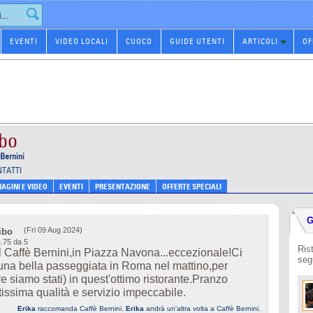
EVENTI
VIDEO LOCALI
CUOCO
GUIDE UTENTI
ARTICOLI
OF
ibo
 Bernini
NTATTI
AGINI E VIDEO
EVENTI
PRESENTAZIONE
OFFERTE SPECIALI
G
(
Fri 09 Aug 2024
)
ibo
.75 da 5
Ris
Il Caffè Bernini,in Piazza Navona...eccezionale!Ci
seg
una bella passeggiata in Roma nel mattino,per
 siamo stati) in quest'ottimo ristorante.Pranzo
ltissima qualità e servizio impeccabile.
Erika
raccomanda Caffè Bernini.
Erika
andrà un'altra volta a Caffè Bernini.