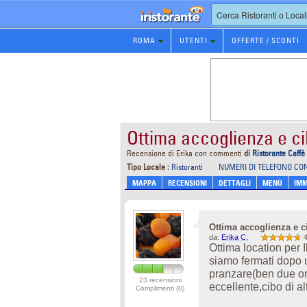
Prenotazione
ROMA
UTENTI
OFFERTE / SCONTI
Ristorante
Ottima accoglienza e c
Recensione di Erika con commenti
di
Ristorante Caffè
Tipo Locale :
Ristoranti
NUMERI DI TELEFONO CO
MAPPA
RECENSIONI
DETTAGLI
MENÙ
IMM
Ottima accoglienza e c
da:
Erika C.
4
Ottima location per 
siamo fermati dopo 
pranzare(ben due ore
23 recensioni
eccellente,cibo di a
Complimenti (0)