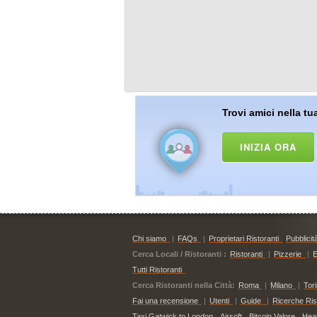
Trovi amici nella tua
INIZIA ORA
Chi siamo
|
FAQs
|
Proprietari Ristoranti
Pubblicit
Cerca Locali / Ristoranti :
Ristoranti
|
Pizzerie
|
E
Tutti Ristoranti
Cerca Ristoranti nella Città:
Roma
|
Milano
|
Tor
Fai una recensione
|
Utenti
|
Guide
|
Ricerche Risto
Taxi Gatwick to London
Airsoft
Bitcoin Valore
Hea