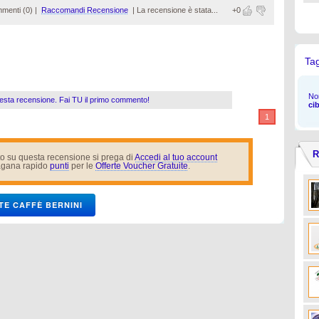
menti (0) |
Raccomandi Recensione
|
La recensione è stata...
+0
Ta
Non
esta recensione. Fai TU il primo commento!
ci
1
R
o su questa recensione si prega di
Accedi al tuo account
gana rapido
punti
per le
Offerte Voucher Gratuite
.
TE CAFFÈ BERNINI