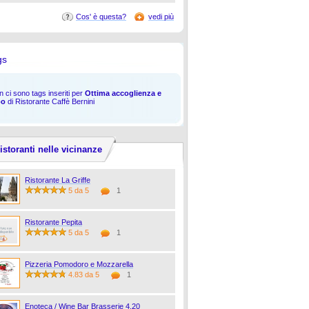
Cos' è questa?
vedi più
gs
 ci sono tags inseriti per
Ottima accoglienza e
bo
di Ristorante Caffè Bernini
istoranti nelle vicinanze
Ristorante La Griffe
5 da 5
1
Ristorante Pepita
5 da 5
1
Pizzeria Pomodoro e Mozzarella
4.83 da 5
1
Enoteca / Wine Bar Brasserie 4.20