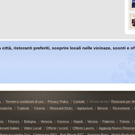
 città, ristoranti preferiti, scoprire locali nelle vicinaze, sconti e 
à
|
Termini e condizioni di uso
|
Privacy Policy
|
Contatti
|
Dicono di noi |
Ristoranti per Mo
noteche
|
Trattorie
|
Osterie
|
Ristoranti Etnici
|
Agriturismi
|
Birrerie
|
Ricevimenti
|
ino
|
Firenze
|
Bologna
|
Venezia
|
Genova
|
Napoli
|
Verona
|
Palermo
|
Trieste
|
ranti Italiani
|
Video Locali
|
Offerte / sconti
|
Offerte Lavoro
|
Aggiungi Nuovo Ristoran
throw to London Taxi
Optimizare SEO
Pret Bitcoin BTC
Angajare Bona
Mulch Producer