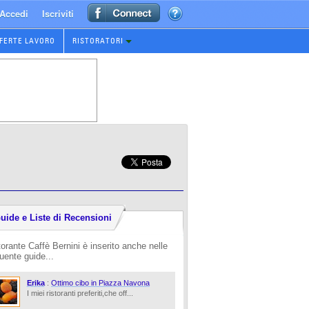
Accedi
Iscriviti
FERTE LAVORO
RISTORATORI
uide e Liste di Recensioni
torante Caffè Bernini è inserito anche nelle
uente guide...
Erika
:
Ottimo cibo in Piazza Navona
I miei ristoranti preferiti,che off...