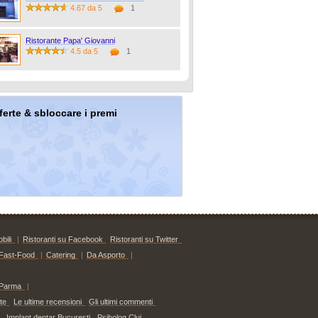
4.67 da 5
1
Ristorante Papa' Giovanni
4.5 da 5
1
offerte & sbloccare i premi
bili
|
Ristoranti su Facebook
Ristoranti su Twitter
Fast-Food
|
Catering
|
Da Asporto
|
Parma
|
te
Le ultime recensioni
Gli ultimi commenti
Implant dentar Bucuresti
Psiholog Cluj