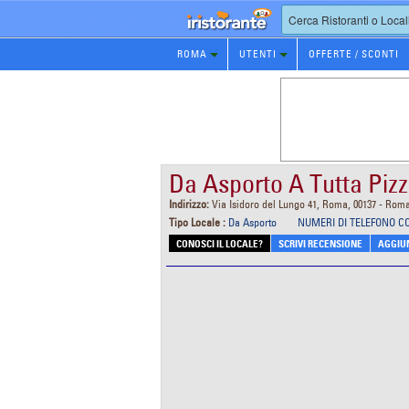
Prenotazione
ROMA
UTENTI
OFFERTE / SCONTI
Ristorante
Da Asporto A Tutta Piz
Indirizzo:
Via Isidoro del Lungo 41, Roma, 00137 - Rom
Tipo Locale :
Da Asporto
NUMERI DI TELEFONO C
CONOSCI IL LOCALE?
SCRIVI RECENSIONE
AGGIUN