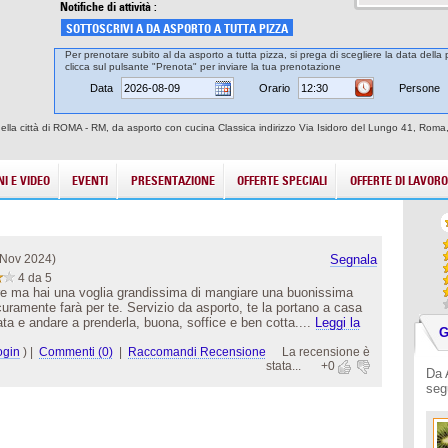
Notifiche di attività :
SOTTOSCRIVI A DA ASPORTO A TUTTA PIZZA
Per prenotare subito al da asporto a tutta pizza, si prega di scegliere la data della 
clicca sul pulsante "Prenota" per inviare la tua prenotazione
Data
Orario
Persone
ella città di ROMA - RM, da asporto con cucina Classica indirizzo Via Isidoro del Lungo 41, Roma
I E VIDEO
EVENTI
PRESENTAZIONE
OFFERTE SPECIALI
OFFERTE DI LAVORO
 Nov 2024)
Segnala
4 da 5
ire ma hai una voglia grandissima di mangiare una buonissima
curamente farà per te. Servizio da asporto, te la portano a casa
ata e andare a prenderla, buona, soffice e ben cotta....
Leggi la
G
ogin
)
|
Commenti (0)
|
Raccomandi Recensione
La recensione è
stata...
+0
Da 
seg