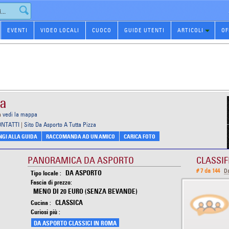
EVENTI
VIDEO LOCALI
CUOCO
GUIDE UTENTI
ARTICOLI
OF
za
a
vedi la mappa
ONTATTI
|
Sito Da Asporto A Tutta Pizza
GI ALLA GUIDA
RACCOMANDA AD UN AMICO
CARICA FOTO
PANORAMICA DA ASPORTO
CLASSIF
# 7 da 144
D
DA ASPORTO
Tipo locale :
Fascia di prezzo:
MENO DI 20 EURO (SENZA BEVANDE)
CLASSICA
Cucina :
Curiosi più :
DA ASPORTO CLASSICI IN ROMA