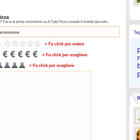
Pizza
? Fai tu la prima recensione su A Tutta Pizza usando il modulo qui sotto.
Ta
e
< Fa click per votare
< Fa click per scegliere
< Fa click per scegliere
p
D