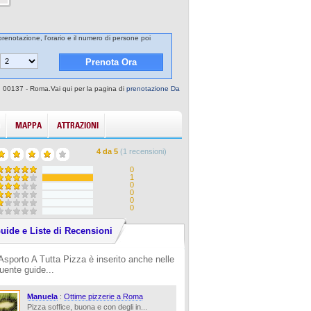
prenotazione, l'orario e il numero di persone poi
, 00137 - Roma.Vai qui per la pagina di
prenotazione Da
MAPPA
ATTRAZIONI
4
da
5
(
1
recensioni)
0
1
0
0
0
0
uide e Liste di Recensioni
Asporto A Tutta Pizza è inserito anche nelle
uente guide...
Manuela
:
Ottime pizzerie a Roma
Pizza soffice, buona e con degli in...