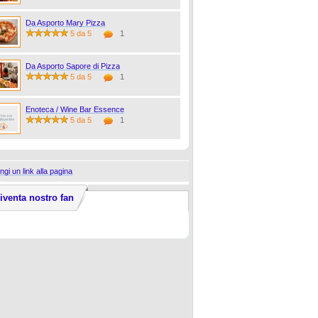
Da Asporto Mary Pizza
5 da 5
1
Da Asporto Sapore di Pizza
5 da 5
1
Enoteca / Wine Bar Essence
5 da 5
1
ngi un link alla pagina
iventa nostro fan