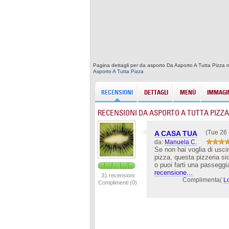
Pagina dettagli per da asporto Da Asporto A Tutta Pizza n
Asporto A Tutta Pizza
RECENSIONI
DETTAGLI
MENÙ
IMMAGIN
RECENSIONI DA ASPORTO A TUTTA PIZZA
(Tue 26
A CASA TUA
da:
Manuela C.
Se non hai voglia di usc
pizza, questa pizzeria si
o puoi farti una passeggi
recensione...
31 recensioni
Complimenta(
L
Complimenti (0)