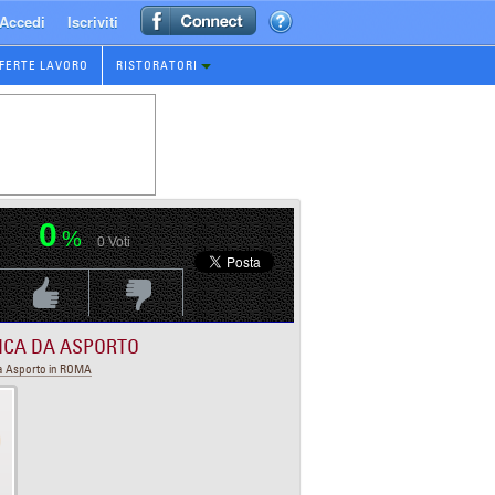
Accedi
Iscriviti
FERTE LAVORO
RISTORATORI
0
%
0
Voti
Voti Positivo
Voti Negativo
ICA DA ASPORTO
a Asporto in ROMA