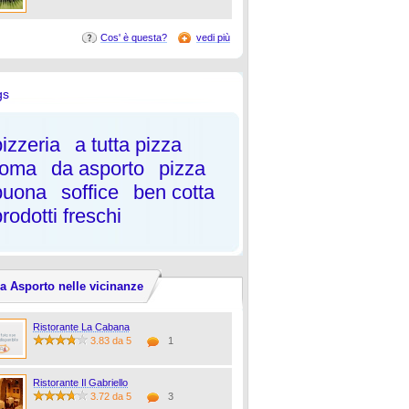
Cos' è questa?
vedi più
gs
pizzeria
a tutta pizza
roma
da asporto
pizza
buona
soffice
ben cotta
rodotti freschi
a Asporto nelle vicinanze
Ristorante La Cabana
3.83 da 5
1
Ristorante Il Gabriello
3.72 da 5
3