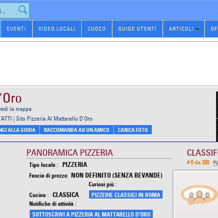
EVENTI
VIDEO LOCALI
CUOCO
GUIDE UTENTI
ARTICOLI
OF
D'Oro
vedi la mappa
TATTI
|
Sito Pizzeria Al Mattarello D'Oro
GI ALLA GUIDA
RACCOMANDA AD UN AMICO
CARICA FOTO
PANORAMICA PIZZERIA
CLASSIF
# 6 da 285
Pi
PIZZERIA
Tipo locale :
NON DEFINITO (SENZA BEVANDE)
Fascia di prezzo:
Curiosi più :
CLASSICA
Cucina :
PIZZERIE CLASSICI IN ROMA
Notifiche di attività :
SOTTOSCRIVI A PIZZERIA AL MATTARELLO D'ORO