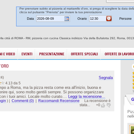
Per prenotare subito al pizzeria al mattarello d'oro, si prega di scegliere la data del
clicca sul pulsante "Prenota" per inviare la tua prenotazione
Data
Orario
Persone
nella città di ROMA - RM, pizzeria con cucina Classica indirizzo Via della Bufalotta 292, Roma, 001
I E VIDEO
EVENTI
PRESENTAZIONE
OFFERTE SPECIALI
OFFERTE DI LAVORO
'ORO
24)
Segnala
4.13 da 5
mpo a Roma, ma la pizza resta come era all'inizio, buona e
enire qui, sono molto gentili sempre. Si possono organizzare
con i tuoi amici. Locale molto curato....
Leggi la recensione...
G
ogin
)
|
Commenti (0)
|
Raccomandi Recensione
La recensione è
stata...
+0
Piz
nel