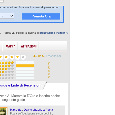
la prenotazione, l'orario e il numero di persone poi
37 - Roma.Vai qui per la pagina di
prenotazione Pizzeria Al
MAPPA
ATTRAZIONI
4.2
da
5
(
1
recensioni)
0
1
0
0
0
0
uide e Liste di Recensioni
zeria Al Mattarello D'Oro è inserito anche
le seguente guide...
Manuela
:
Ottime pizzerie a Roma
Pizza soffice, buona e con degli in...