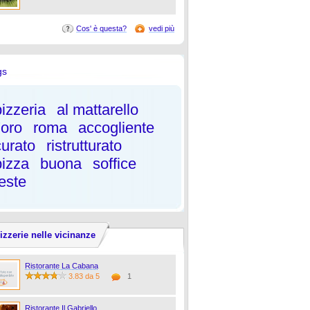
Cos' è questa?
vedi più
gs
pizzeria
al mattarello
'oro
roma
accogliente
curato
ristrutturato
pizza
buona
soffice
feste
izzerie nelle vicinanze
Ristorante La Cabana
3.83 da 5
1
Ristorante Il Gabriello