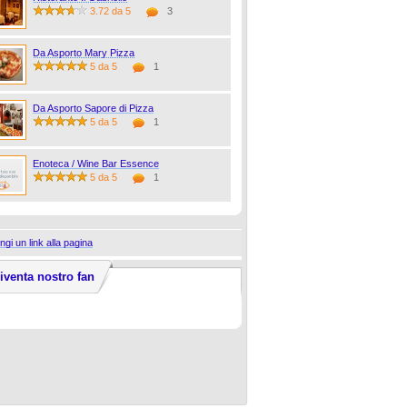
3.72 da 5
3
Da Asporto Mary Pizza
5 da 5
1
Da Asporto Sapore di Pizza
5 da 5
1
Enoteca / Wine Bar Essence
5 da 5
1
ngi un link alla pagina
iventa nostro fan