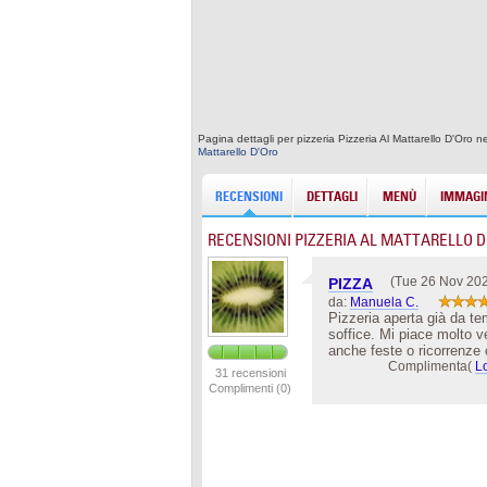
Pagina dettagli per pizzeria Pizzeria Al Mattarello D'Oro 
Mattarello D'Oro
RECENSIONI
DETTAGLI
MENÙ
IMMAGIN
RECENSIONI PIZZERIA AL MATTARELLO D
(Tue 26 Nov 20
PIZZA
da:
Manuela C.
Pizzeria aperta già da te
soffice. Mi piace molto v
anche feste o ricorrenze 
Complimenta(
L
31 recensioni
Complimenti (0)