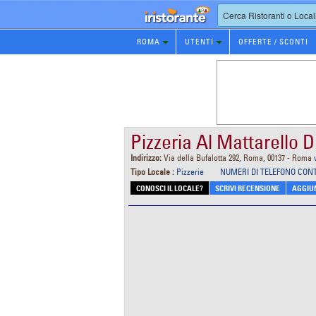
Prenotazione
ROMA
UTENTI
OFFERTE / SCONTI
Ristorante
Pizzeria Al Mattarello 
Indirizzo:
Via della Bufalotta 292, Roma, 00137 - Roma
Tipo Locale :
Pizzerie
NUMERI DI TELEFONO CON
CONOSCI IL LOCALE?
SCRIVI RECENSIONE
AGGIUN