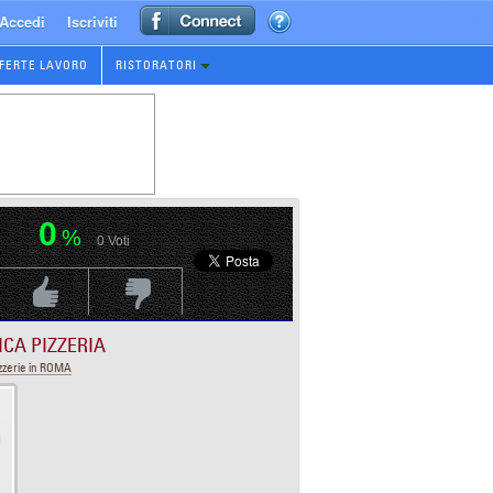
Accedi
Iscriviti
FERTE LAVORO
RISTORATORI
0
%
0
Voti
Voti Positivo
Voti Negativo
ICA PIZZERIA
zzerie in ROMA